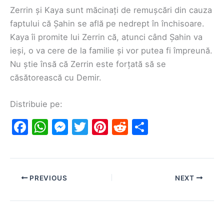
Zerrin și Kaya sunt măcinați de remușcări din cauza
faptului că Șahin se află pe nedrept în închisoare.
Kaya îi promite lui Zerrin că, atunci când Șahin va
ieși, o va cere de la familie și vor putea fi împreună.
Nu știe însă că Zerrin este forțată să se
căsătorească cu Demir.
Distribuie pe:
F
W
M
T
Pi
R
S
a
h
e
w
nt
e
h
c
at
s
itt
er
d
ar
e
s
s
er
e
di
e
PREVIOUS
NEXT
b
A
e
st
t
o
p
n
o
p
g