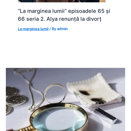
“La marginea lumii” episoadele 65 și
66 seria 2. Alya renunță la divorț
La marginea lumii
/ By
admin