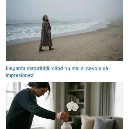
Eleganța maturității: când nu mai ai nevoie să
impresionezi