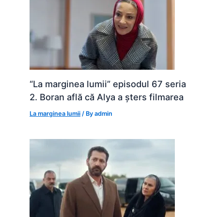
“La marginea lumii” episodul 67 seria
2. Boran află că Alya a șters filmarea
La marginea lumii
/ By
admin