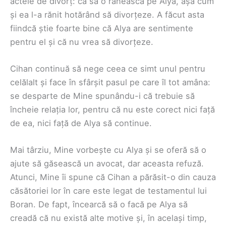
actele de divorț: ca să o rănească pe Alya, așa cum
și ea l-a rănit hotărând să divorțeze. A făcut asta
fiindcă știe foarte bine că Alya are sentimente
pentru el și că nu vrea să divorțeze.
Cihan continuă să nege ceea ce simt unul pentru
celălalt și face în sfârșit pasul pe care îl tot amâna:
se desparte de Mine spunându-i că trebuie să
încheie relația lor, pentru că nu este corect nici față
de ea, nici față de Alya să continue.
Mai târziu, Mine vorbește cu Alya și se oferă să o
ajute să găsească un avocat, dar aceasta refuză.
Atunci, Mine îi spune că Cihan a părăsit-o din cauza
căsătoriei lor în care este legat de testamentul lui
Boran. De fapt, încearcă să o facă pe Alya să
creadă că nu există alte motive și, în același timp,