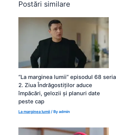
Postări similare
k
er
“La marginea lumii” episodul 68 seria
2. Ziua Îndrăgostiților aduce
împăcări, gelozii și planuri date
peste cap
La marginea lumii
/ By
admin