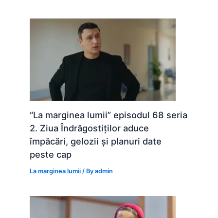
“La marginea lumii” episodul 68 seria
2. Ziua Îndrăgostiților aduce
împăcări, gelozii și planuri date
peste cap
La marginea lumii
/ By
admin