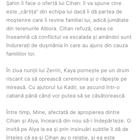
Şahin îi face o ofertă lui Cihan: îi va spune cine
este „cârtița” din echipa lui dacă îi dă partea de
moștenire care îi revine familiei lui, adică jumătate
din terenurile Albora. Cihan refuză, ceea ce
înseamnă că conflictul va escalada și amândoi sunt
îndurerați de dușmănia în care au ajuns din cauza
familiilor lor.
În ziua nunții lui Zerrin, Kaya pornește pe un drum
riscant ca să oprească ceremonia și o răpește pe
mireasă. Cu ajutorul lui Kadir, se ascund într-o
cabană până când vor putea să se căsătorească.
Între timp, Mine, afectată de apropierea dintre
Cihan și Alya, încearcă din nou să-i îndepărteze. O
invită pe Alya la ea și prin insinuări subtile îi dă de
înțeles că ea și Cihan au o relație, și ea este