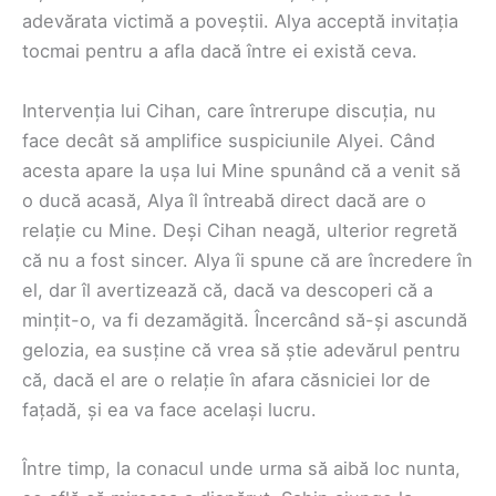
adevărata victimă a poveștii. Alya acceptă invitația
tocmai pentru a afla dacă între ei există ceva.
Intervenția lui Cihan, care întrerupe discuția, nu
face decât să amplifice suspiciunile Alyei. Când
acesta apare la ușa lui Mine spunând că a venit să
o ducă acasă, Alya îl întreabă direct dacă are o
relație cu Mine. Deși Cihan neagă, ulterior regretă
că nu a fost sincer. Alya îi spune că are încredere în
el, dar îl avertizează că, dacă va descoperi că a
mințit-o, va fi dezamăgită. Încercând să-și ascundă
gelozia, ea susține că vrea să știe adevărul pentru
că, dacă el are o relație în afara căsniciei lor de
fațadă, și ea va face același lucru.
Între timp, la conacul unde urma să aibă loc nunta,