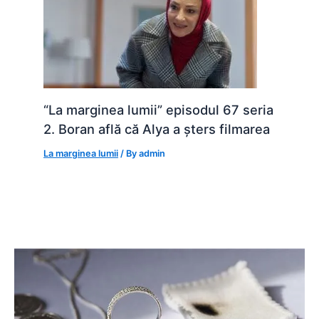
“La marginea lumii” episodul 67 seria
2. Boran află că Alya a șters filmarea
La marginea lumii
/ By
admin