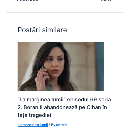
b
A
e
st
t
o
p
n
o
p
g
Postări similare
k
er
“La marginea lumii” episodul 69 seria
2. Boran îl abandonează pe Cihan în
fața tragediei
La marginea lumii
/ By
admin