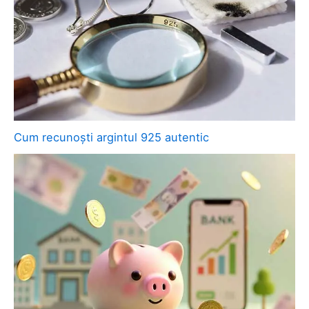
Cum recunoști argintul 925 autentic