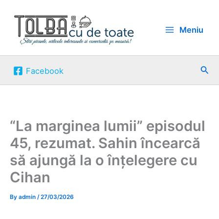
Skip
to
Meniu
content
Sea
Facebook
“La marginea lumii” episodul
45, rezumat. Sahin încearcă
să ajungă la o înțelegere cu
Cihan
By
admin
/
27/03/2026