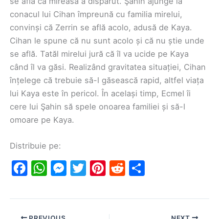
se află că mireasa a dispărut. Şahin ajunge la
conacul lui Cihan împreună cu familia mirelui,
convinși că Zerrin se află acolo, adusă de Kaya.
Cihan le spune că nu sunt acolo și că nu știe unde
se află. Tatăl mirelui jură că îl va ucide pe Kaya
când îl va găsi. Realizând gravitatea situației, Cihan
înțelege că trebuie să-l găsească rapid, altfel viața
lui Kaya este în pericol. În același timp, Ecmel îi
cere lui Şahin să spele onoarea familiei și să-l
omoare pe Kaya.
Distribuie pe:
F
W
M
T
Pi
R
S
a
h
e
w
nt
e
h
c
at
s
itt
er
d
ar
e
s
s
er
e
di
e
PREVIOUS
NEXT