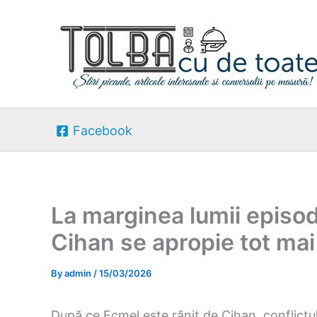
Skip
to
content
Facebook
La marginea lumii episod
Cihan se apropie tot mai
By
admin
/
15/03/2026
După ce Ecmel este rănit de Cihan, conflictul