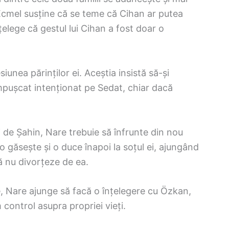
 Ecmel susține că se teme că Cihan ar putea
nțelege că gestul lui Cihan a fost doar o
siunea părinților ei. Aceștia insistă să-și
mpușcat intenționat pe Sedat, chiar dacă
i de Șahin, Nare trebuie să înfrunte din nou
 găsește și o duce înapoi la soțul ei, ajungând
să nu divorțeze de ea.
, Nare ajunge să facă o înțelegere cu Özkan,
control asupra propriei vieți.