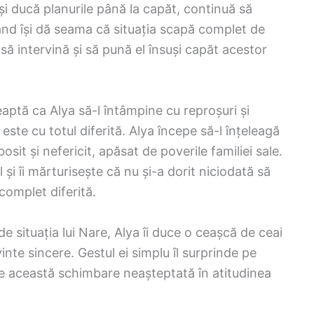
și ducă planurile până la capăt, continuă să
nd își dă seama că situația scapă complet de
ă intervină și să pună el însuși capăt acestor
aptă ca Alya să-l întâmpine cu reproșuri și
 este cu totul diferită. Alya începe să-l înțeleagă
osit și nefericit, apăsat de poverile familiei sale.
 și îi mărturisește că nu și-a dorit niciodată să
complet diferită.
de situația lui Nare, Alya îi duce o ceașcă de ceai
inte sincere. Gestul ei simplu îl surprinde pe
ne această schimbare neașteptată în atitudinea