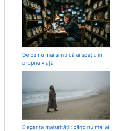
De ce nu mai simți că ai spațiu în
propria viață
Eleganța maturității: când nu mai ai