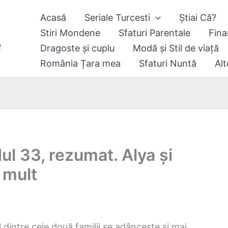
Acasă
Seriale Turcesti
Știai Că?
Stiri Mondene
Sfaturi Parentale
Fina
Dragoste și cuplu
Modă și Stil de viață
România Țara mea
Sfaturi Nuntă
Alt
ul 33, rezumat. Alya și
 mult
 dintre cele două familii se adâncește și mai