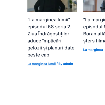
“La marginea lumii”
“La margi
episodul 68 seria 2.
episodul 
Ziua Îndrăgostiților
Boran află
aduce împăcări,
șters fil
gelozii și planuri date
La marginea l
peste cap
La marginea lumii
/ By
admin