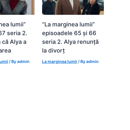
nea lumii”
“La marginea lumii”
67 seria 2.
episoadele 65 și 66
 că Alya a
seria 2. Alya renunță
marea
la divorț
umii
/ By
admin
La marginea lumii
/ By
admin