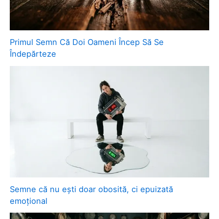
Primul Semn Că Doi Oameni Încep Să Se
Îndepărteze
Semne că nu ești doar obosită, ci epuizată
emoțional