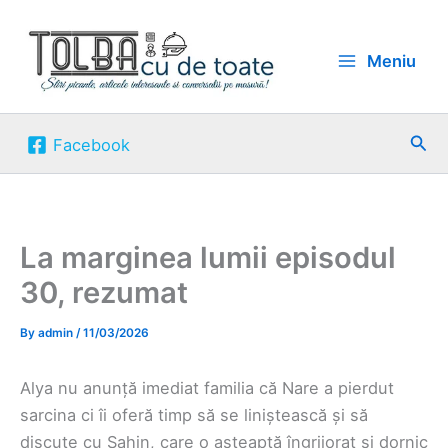
Skip
to
Meniu
content
Sea
Facebook
La marginea lumii episodul
30, rezumat
By
admin
/
11/03/2026
Alya nu anunță imediat familia că Nare a pierdut
sarcina ci îi oferă timp să se liniștească și să
discute cu Şahin, care o așteaptă îngrijorat și dornic