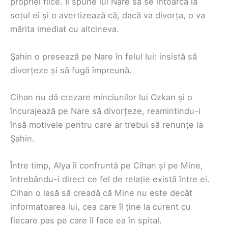
propriei fiice. Îi spune lui Nare să se întoarcă la
soțul ei și o avertizează că, dacă va divorța, o va
mărita imediat cu altcineva.
Şahin o presează pe Nare în felul lui: insistă să
divorțeze și să fugă împreună.
Cihan nu dă crezare minciunilor lui Ozkan și o
încurajează pe Nare să divorțeze, reamintindu-i
însă motivele pentru care ar trebui să renunțe la
Şahin.
Între timp, Alya îi confruntă pe Cihan și pe Mine,
întrebându-i direct ce fel de relație există între ei.
Cihan o lasă să creadă că Mine nu este decât
informatoarea lui, cea care îl ține la curent cu
fiecare pas pe care îl face ea în spital.