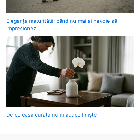
Eleganța maturității: când nu mai ai nevoie să
impresionezi
De ce casa curată nu îți aduce liniște