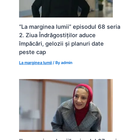
“La marginea lumii” episodul 68 seria
2. Ziua Îndrăgostiților aduce
împăcări, gelozii și planuri date
peste cap
La marginea lumii
/ By
admin