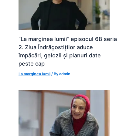
“La marginea lumii” episodul 68 seria
2. Ziua Îndrăgostiților aduce
împăcări, gelozii și planuri date
peste cap
La marginea lumii
/ By
admin