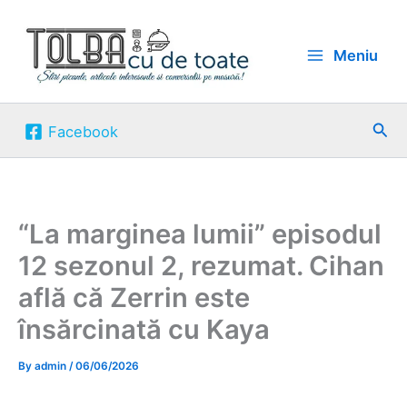
Skip
to
Meniu
content
Sea
Facebook
“La marginea lumii” episodul
12 sezonul 2, rezumat. Cihan
află că Zerrin este
însărcinată cu Kaya
By
admin
/
06/06/2026