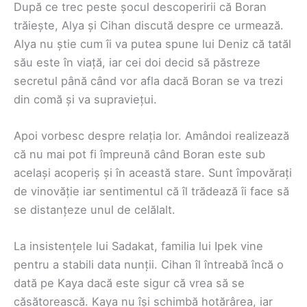
După ce trec peste șocul descoperirii că Boran
trăiește, Alya și Cihan discută despre ce urmează.
Alya nu știe cum îi va putea spune lui Deniz că tatăl
său este în viață, iar cei doi decid să păstreze
secretul până când vor afla dacă Boran se va trezi
din comă și va supraviețui.
Apoi vorbesc despre relația lor. Amândoi realizează
că nu mai pot fi împreună când Boran este sub
același acoperiș și în această stare. Sunt împovărați
de vinovăție iar sentimentul că îl trădează îi face să
se distanțeze unul de celălalt.
La insistențele lui Sadakat, familia lui Ipek vine
pentru a stabili data nunții. Cihan îl întreabă încă o
dată pe Kaya dacă este sigur că vrea să se
căsătorească. Kaya nu își schimbă hotărârea, iar