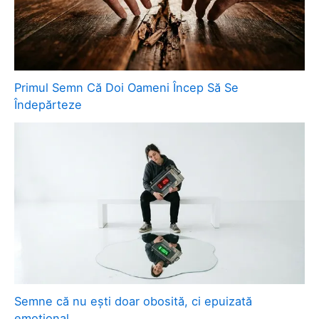
Primul Semn Că Doi Oameni Încep Să Se
Îndepărteze
Semne că nu ești doar obosită, ci epuizată
emoțional