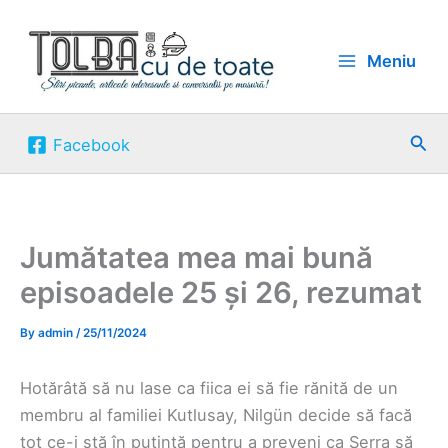
Skip
to
Meniu
content
Sea
Facebook
Jumătatea mea mai bună
episoadele 25 și 26, rezumat
By
admin
/
25/11/2024
Hotărâtă să nu lase ca fiica ei să fie rănită de un
membru al familiei Kutlusay, Nilgün decide să facă
tot ce-i stă în putință pentru a preveni ca Serra să