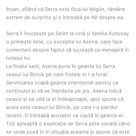
İhsan, aflând că Serra este fiica lui Nilgün, rămâne
extrem de surprins și o întreabă pe Nil despre ea.
Serra îl însoțește pe Selim la cină și familia Kutlusay
o primește bine, cu excepția lui Asena, care face
comentarii despre faptul că lucrează ca menajeră în
hotelul lor.
La finalul serii, Asena pune în geanta lui Serra
ceasul lui Biricik pe care fratele ei l-a furat.
Servitoarea scapă geanta intenționat pentru ca
conținutul ei să se împrăștie pe jos. Asena ridică
ceasul și se uită la el îndeaproape, apoi spune că
acela este ceasul lui Biricik, pe care l-a pierdut
recent. O întreabă acuzator ce caută în geanta ei.
Toți așteaptă o explicație iar Serra este șocată când
se vede pusă în în situația aceasta și spune că este