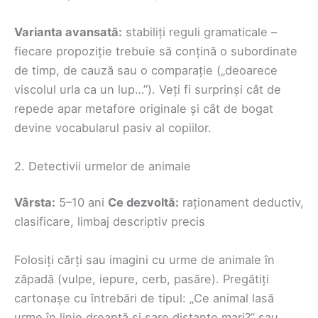
Varianta avansată:
stabiliți reguli gramaticale –
fiecare propoziție trebuie să conțină o subordinate
de timp, de cauză sau o comparație („deoarece
viscolul urla ca un lup…”). Veți fi surprinși cât de
repede apar metafore originale și cât de bogat
devine vocabularul pasiv al copiilor.
2. Detectivii urmelor de animale
Vârsta:
5–10 ani
Ce dezvoltă:
raționament deductiv,
clasificare, limbaj descriptiv precis
Folosiți cărți sau imagini cu urme de animale în
zăpadă (vulpe, iepure, cerb, pasăre). Pregătiți
cartonașe cu întrebări de tipul: „Ce animal lasă
urme în linie dreaptă și sare distanțe mari?” sau