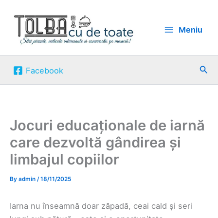
Skip
to
Meniu
content
Sea
Facebook
Jocuri educaționale de iarnă
care dezvoltă gândirea și
limbajul copiilor
By
admin
/
18/11/2025
Iarna nu înseamnă doar zăpadă, ceai cald și seri