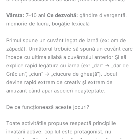
Vârsta:
7–10 ani
Ce dezvoltă:
gândire divergentă,
memorie de lucru, bogăție lexicală
Primul spune un cuvânt legat de iarnă (ex: om de
zăpadă). Următorul trebuie să spună un cuvânt care
începe cu ultima silabă a cuvântului anterior ȘI să
explice rapid legătura cu iarna (ex: „dar” → „dar de
Crăciun”, „ciun” → „ciucure de gheață”). Jocul
devine rapid extrem de creativ și extrem de
amuzant când apar asocieri neașteptate.
De ce funcționează aceste jocuri?
Toate activitățile propuse respectă principiile
învățării active: copilul este protagonist, nu