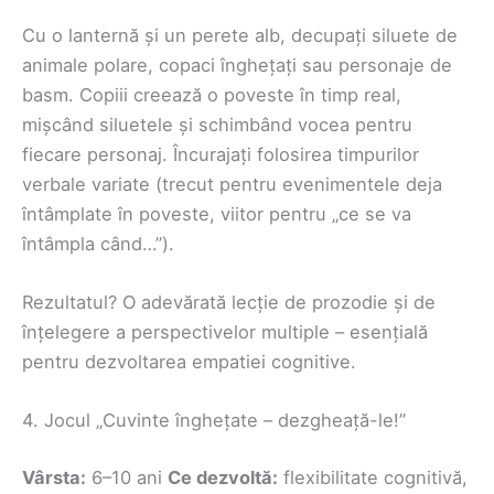
Cu o lanternă și un perete alb, decupați siluete de
animale polare, copaci înghețați sau personaje de
basm. Copiii creează o poveste în timp real,
mișcând siluetele și schimbând vocea pentru
fiecare personaj. Încurajați folosirea timpurilor
verbale variate (trecut pentru evenimentele deja
întâmplate în poveste, viitor pentru „ce se va
întâmpla când…”).
Rezultatul? O adevărată lecție de prozodie și de
înțelegere a perspectivelor multiple – esențială
pentru dezvoltarea empatiei cognitive.
4. Jocul „Cuvinte înghețate – dezgheață-le!”
Vârsta:
6–10 ani
Ce dezvoltă:
flexibilitate cognitivă,