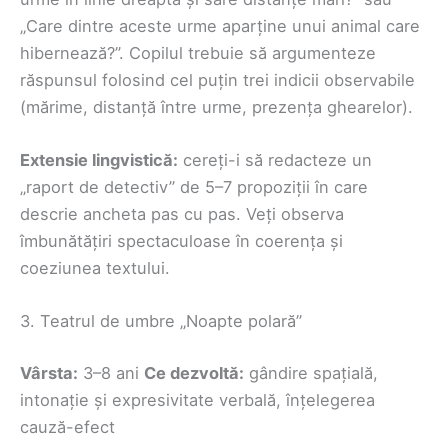
„Care dintre aceste urme aparține unui animal care
hibernează?”. Copilul trebuie să argumenteze
răspunsul folosind cel puțin trei indicii observabile
(mărime, distanță între urme, prezența ghearelor).
Extensie lingvistică:
cereți-i să redacteze un
„raport de detectiv” de 5–7 propoziții în care
descrie ancheta pas cu pas. Veți observa
îmbunătățiri spectaculoase în coerența și
coeziunea textului.
3. Teatrul de umbre „Noapte polară”
Vârsta:
3–8 ani
Ce dezvoltă:
gândire spațială,
intonație și expresivitate verbală, înțelegerea
cauză-efect