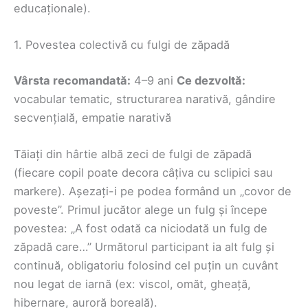
educaționale).
1. Povestea colectivă cu fulgi de zăpadă
Vârsta recomandată:
4–9 ani
Ce dezvoltă:
vocabular tematic, structurarea narativă, gândire
secvențială, empatie narativă
Tăiați din hârtie albă zeci de fulgi de zăpadă
(fiecare copil poate decora câțiva cu sclipici sau
markere). Așezați-i pe podea formând un „covor de
poveste”. Primul jucător alege un fulg și începe
povestea: „A fost odată ca niciodată un fulg de
zăpadă care…” Următorul participant ia alt fulg și
continuă, obligatoriu folosind cel puțin un cuvânt
nou legat de iarnă (ex: viscol, omăt, gheață,
hibernare, auroră boreală).