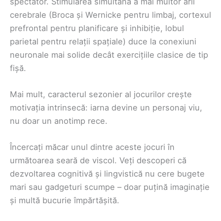
spectator. Stimularea simultană a mai multor arii
cerebrale (Broca și Wernicke pentru limbaj, cortexul
prefrontal pentru planificare și inhibiție, lobul
parietal pentru relații spațiale) duce la conexiuni
neuronale mai solide decât exercițiile clasice de tip
fișă.
Mai mult, caracterul sezonier al jocurilor crește
motivația intrinsecă: iarna devine un personaj viu,
nu doar un anotimp rece.
Încercați măcar unul dintre aceste jocuri în
următoarea seară de viscol. Veți descoperi că
dezvoltarea cognitivă și lingvistică nu cere bugete
mari sau gadgeturi scumpe – doar puțină imaginație
și multă bucurie împărtășită.