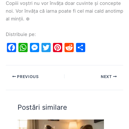
Copiii voștri nu vor învăța doar cuvinte și concepte
noi. Vor învăța că iarna poate fi cel mai cald anotimp
al minții. ❄️
Distribuie pe:
F
W
M
T
Pi
R
S
a
h
e
w
nt
e
h
c
at
s
itt
er
d
ar
e
s
s
er
e
di
e
PREVIOUS
NEXT
b
A
e
st
t
o
p
n
o
p
g
Postări similare
k
er