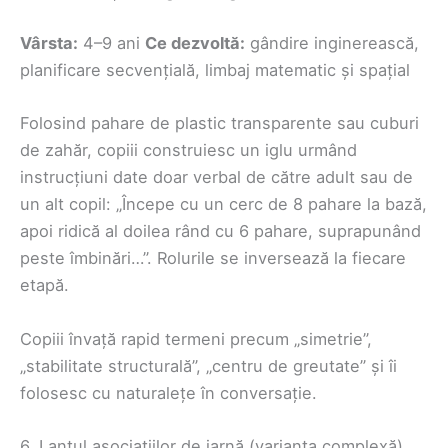
Vârsta:
4–9 ani
Ce dezvoltă:
gândire inginerească,
planificare secvențială, limbaj matematic și spațial
Folosind pahare de plastic transparente sau cuburi
de zahăr, copiii construiesc un iglu urmând
instrucțiuni date doar verbal de către adult sau de
un alt copil: „Începe cu un cerc de 8 pahare la bază,
apoi ridică al doilea rând cu 6 pahare, suprapunând
peste îmbinări…”. Rolurile se inversează la fiecare
etapă.
Copiii învață rapid termeni precum „simetrie”,
„stabilitate structurală”, „centru de greutate” și îi
folosesc cu naturalețe în conversație.
6. Lanțul asociațiilor de iarnă (varianta complexă)