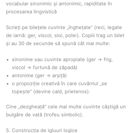
vocabular sinonimic și antonimic, rapiditate în
procesarea lingvistică
Scrieți pe bilețele cuvinte „înghețate” (reci, legate
de iarnă: ger, viscol, sloi, polei). Copiii trag un bilet
și au 30 de secunde să spună cât mai multe:
sinonime sau cuvinte apropiate (ger → frig,
viscol → furtună de zăpadă)
antonime (ger → arșiță)
o propoziție creativă în care cuvântul „se
topește” (devine cald, prietenos).
Cine „dezgheață” cele mai multe cuvinte câștigă un
bulgăre de vată (trofeu simbolic).
5. Construcția de igluuri logice