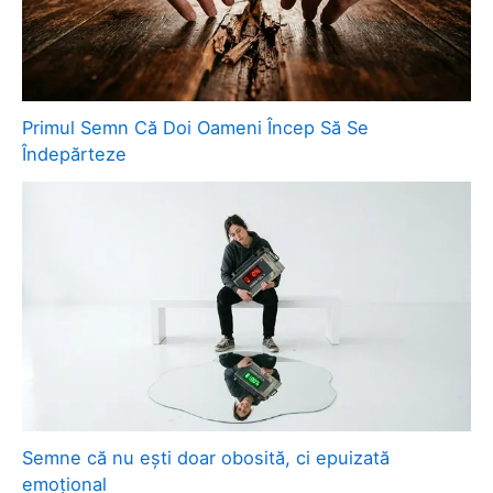
Primul Semn Că Doi Oameni Încep Să Se
Îndepărteze
Semne că nu ești doar obosită, ci epuizată
emoțional