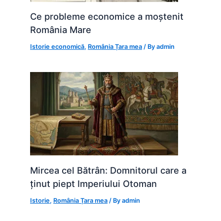
Ce probleme economice a moștenit
România Mare
Istorie economică
,
România Țara mea
/ By
admin
Mircea cel Bătrân: Domnitorul care a
ținut piept Imperiului Otoman
Istorie
,
România Țara mea
/ By
admin