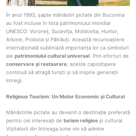
În anul 1993, șapte mănăstiri pictate din Bucovina
au fost incluse în lista patrimoniului mondial
UNESCO: Voroneț, Sucevița, Moldovița, Humor,
Arbore, Probota și Pătrăuți. Această recunoaștere
internațională subliniază importanța lor ca simboluri
ale
patrimoniului cultural universal
. Prin eforturi de
conservare și restaurare
, aceste capodopere
continuă să atragă turiști și să inspire generații
întregi.
Religious Tourism: Un Motor Economic și Cultural
Mănăstirile pictate au devenit o destinație preferată
pentru cei interesați de
turism religios
și cultural.
Vizitatorii din întreaga lume vin să admire