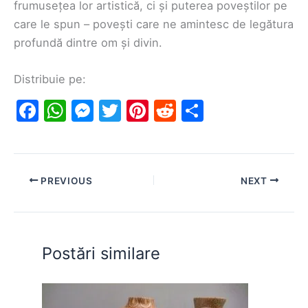
frumusețea lor artistică, ci și puterea poveștilor pe
care le spun – povești care ne amintesc de legătura
profundă dintre om și divin.
Distribuie pe:
F
W
M
T
Pi
R
S
a
h
e
w
nt
e
h
c
at
s
itt
er
d
ar
e
s
s
er
e
di
e
PREVIOUS
NEXT
b
A
e
st
t
o
p
n
o
p
g
Postări similare
k
er