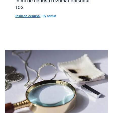
Inimi de cenușă rezumat episodul
103
Inimi de cenusa
/ By
admin