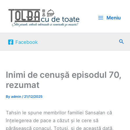
Skip
to
Meniu
content
Sea
Facebook
Inimi de cenușă episodul 70,
rezumat
By
admin
/
21/12/2025
Tahsin le spune membrilor familiei Sansalan că
înțelegerea de pace a căzut și le cere să
părăsească conacul. Totuși, și de această dată,