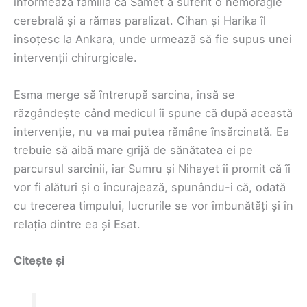
informează familia că Samet a suferit o hemoragie
cerebrală și a rămas paralizat. Cihan și Harika îl
însoțesc la Ankara, unde urmează să fie supus unei
intervenții chirurgicale.
Esma merge să întrerupă sarcina, însă se
răzgândește când medicul îi spune că după această
intervenție, nu va mai putea rămâne însărcinată. Ea
trebuie să aibă mare grijă de sănătatea ei pe
parcursul sarcinii, iar Sumru și Nihayet îi promit că îi
vor fi alături și o încurajează, spunându-i că, odată
cu trecerea timpului, lucrurile se vor îmbunătăți și în
relația dintre ea și Esat.
Citește și