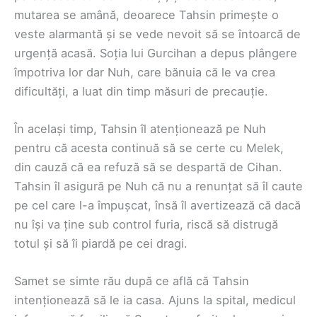
mutarea se amână, deoarece Tahsin primește o
veste alarmantă și se vede nevoit să se întoarcă de
urgență acasă. Soția lui Gurcihan a depus plângere
împotriva lor dar Nuh, care bănuia că le va crea
dificultăți, a luat din timp măsuri de precauție.
În același timp, Tahsin îl atenționează pe Nuh
pentru că acesta continuă să se certe cu Melek,
din cauză că ea refuză să se despartă de Cihan.
Tahsin îl asigură pe Nuh că nu a renunțat să îl caute
pe cel care l-a împușcat, însă îl avertizează că dacă
nu își va ține sub control furia, riscă să distrugă
totul și să îi piardă pe cei dragi.
Samet se simte rău după ce află că Tahsin
intenționează să le ia casa. Ajuns la spital, medicul