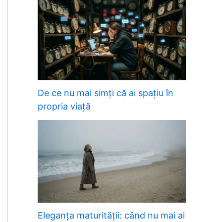
De ce nu mai simți că ai spațiu în
propria viață
Eleganța maturității: când nu mai ai