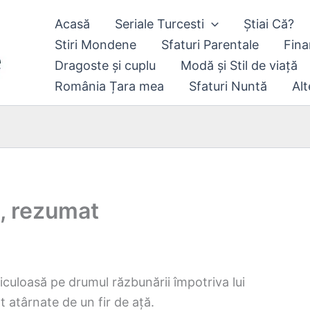
Acasă
Seriale Turcesti
Știai Că?
Stiri Mondene
Sfaturi Parentale
Fina
Dragoste și cuplu
Modă și Stil de viață
România Țara mea
Sfaturi Nuntă
Alt
0, rezumat
iculoasă pe drumul răzbunării împotriva lui
nt atârnate de un fir de ață.