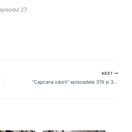
episodul 27.
NEXT
“Capcana iubirii” episoadele 319 și 320, rezumat