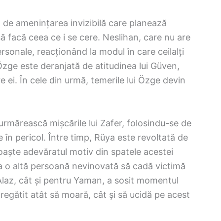
 de amenințarea invizibilă care planează
 să facă ceea ce i se cere. Neslihan, care nu are
sonale, reacționând la modul în care ceilalți
 Özge este deranjată de atitudinea lui Güven,
e ei. În cele din urmă, temerile lui Özge devin
 urmărească mișcările lui Zafer, folosindu-se de
te în pericol. Între timp, Rüya este revoltată de
oaște adevăratul motiv din spatele acestei
a o altă persoană nevinovată să cadă victimă
 Alaz, cât și pentru Yaman, a sosit momentul
egătit atât să moară, cât și să ucidă pe acest