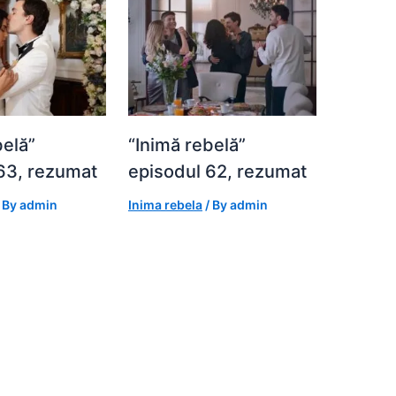
belă”
“Inimă rebelă”
63, rezumat
episodul 62, rezumat
 By
admin
Inima rebela
/ By
admin