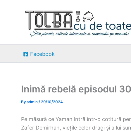
Skip
to
content
Facebook
Inimă rebelă episodul 3
By
admin
/
29/10/2024
Pe măsură ce Yaman intră într-o cotitură per
Zafer Demirhan, viețile celor dragi și a lui su