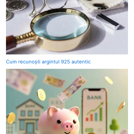
Cum recunoști argintul 925 autentic