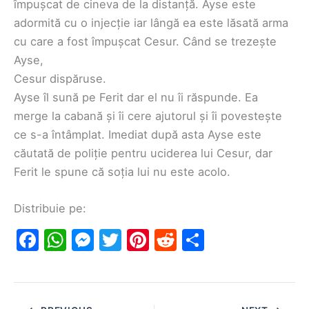
împușcat de cineva de la distanță. Ayse este
adormită cu o injecție iar lângă ea este lăsată arma
cu care a fost împușcat Cesur. Când se trezește
Ayse,
Cesur dispăruse.
Ayse îl sună pe Ferit dar el nu îi răspunde. Ea
merge la cabană și îi cere ajutorul și îi povestește
ce s-a întâmplat. Imediat după asta Ayse este
căutată de poliție pentru uciderea lui Cesur, dar
Ferit le spune că soția lui nu este acolo.
Distribuie pe:
F
W
M
T
Pi
R
S
a
h
e
w
nt
e
h
c
at
s
itt
er
d
ar
e
s
s
er
e
di
e