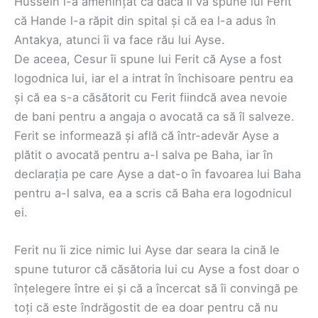
Hussein l-a amenințat că dacă îi va spune lui Ferit
că Hande l-a răpit din spital și că ea l-a adus în
Antakya, atunci îi va face rău lui Ayse.
De aceea, Cesur îi spune lui Ferit că Ayse a fost
logodnica lui, iar el a intrat în închisoare pentru ea
și că ea s-a căsătorit cu Ferit fiindcă avea nevoie
de bani pentru a angaja o avocată ca să îl salveze.
Ferit se informează și află că într-adevăr Ayse a
plătit o avocată pentru a-l salva pe Baha, iar în
declarația pe care Ayse a dat-o în favoarea lui Baha
pentru a-l salva, ea a scris că Baha era logodnicul
ei.
Ferit nu îi zice nimic lui Ayse dar seara la cină le
spune tuturor că căsătoria lui cu Ayse a fost doar o
înțelegere între ei și că a încercat să îi convingă pe
toți că este îndrăgostit de ea doar pentru că nu