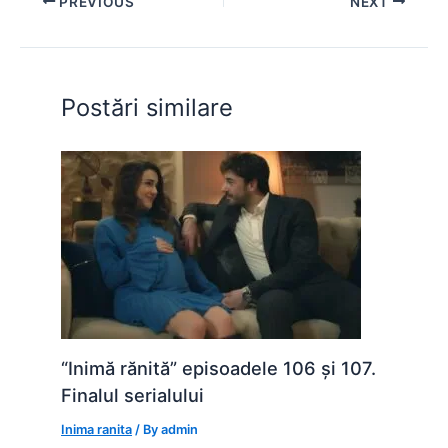
PREVIOUS
NEXT
b
A
e
st
t
o
p
n
o
p
g
Postări similare
k
er
“Inimă rănită” episoadele 106 și 107.
Finalul serialului
Inima ranita
/ By
admin