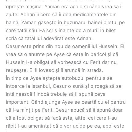
oprește mașina. Yaman era acolo și când vrea să îl
ajute, Adnan îi cere să îi dea medicamentele din
haină. Yaman găsește în buzunarul hainei biletul pe
care tatăl său l-a scris înainte de a muri. În bilet
scria că tatăl lui adevărat este Adnan.
Cesur este prins din nou de oamenii lui Hussein. El
vrea să o anunțe pe Ayse că este în pericol și că
Hussein l-a obligat să vorbească cu Ferit dar nu
reușește. Ei îl lovesc și îl aruncă în stradă.
În timp ce Ayse aștepta autobuzul pentru a se
întoarce la Istanbul, Cesur o sună și o roagă să se
întâlnească fiindcă trebuie să îi spună ceva
important. Când ajunge Ayse se ceartă cu el pentru
că l-a mințit pe Ferit. Cesur apucă să îi spună doar
că a fost obligat să facă asta, altfel cei care l-au
răpit l-au amenințat că o vor ucide pe ea, apoi este