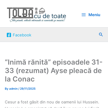
Skip
to
Meniu
content
Sea
Facebook
“Inimă rănită” episoadele 31-
33 (rezumat) Ayse pleacă de
la Conac
By
admin
/
29/11/2025
Cesur a fost găsit din nou de oamenii lui Hussein.