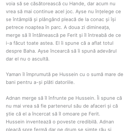
voia să se căsătorească cu Hande, dar acum nu
vrea să mai continue acel joc. Ayse nu înțelege ce
se întâmplă și plângând pleacă de la conac și își
petrece noaptea în parc. A doua zi dimineața,
merge să îl întâlnească pe Ferit și îl întreabă de ce
i-a făcut toate astea. El îi spune că a aflat totul
despre Baha. Ayse încearcă să îi spună adevărul
dar el nu o ascultă.
Yaman îl împrumută pe Hussein cu o sumă mare de
bani pentru a-și plăti datoriile.
Adnan merge să îl înfrunte pe Hussein. Îi spune că
nu mai vrea să fie partenerul său de afaceri și că
știe că el a încercat să îl omoare pe Ferit.
Hussein inventează o poveste credibilă. Adnan
pleacă spre fermă dar pe drum se simte rău și