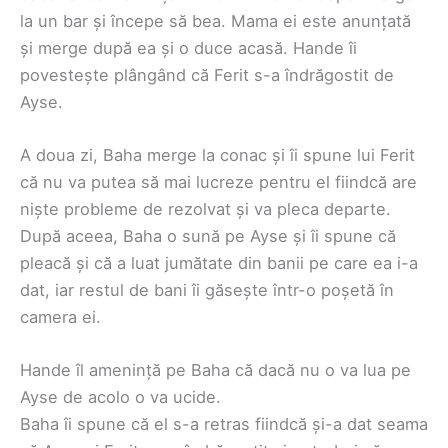
la un bar și începe să bea. Mama ei este anunțată
și merge după ea și o duce acasă. Hande îi
povestește plângând că Ferit s-a îndrăgostit de
Ayse.
A doua zi, Baha merge la conac și îi spune lui Ferit
că nu va putea să mai lucreze pentru el fiindcă are
niște probleme de rezolvat și va pleca departe.
După aceea, Baha o sună pe Ayse și îi spune că
pleacă și că a luat jumătate din banii pe care ea i-a
dat, iar restul de bani îi găsește într-o poșetă în
camera ei.
Hande îl amenință pe Baha că dacă nu o va lua pe
Ayse de acolo o va ucide.
Baha îi spune că el s-a retras fiindcă și-a dat seama