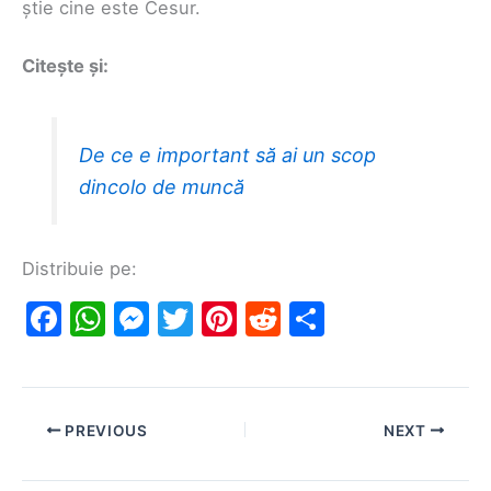
știe cine este Cesur.
Citește și:
De ce e important să ai un scop
dincolo de muncă
Distribuie pe:
F
W
M
T
Pi
R
S
a
h
e
w
nt
e
h
c
at
s
itt
er
d
ar
e
s
s
er
e
di
e
PREVIOUS
NEXT
b
A
e
st
t