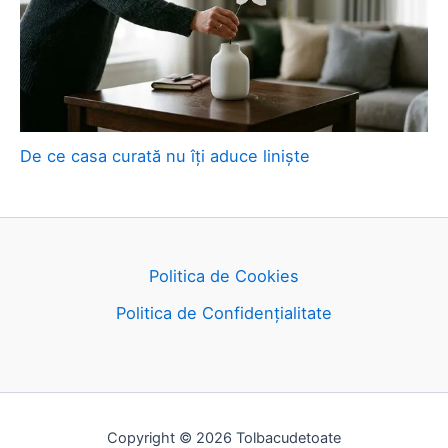
De ce casa curată nu îți aduce liniște
Politica de Cookies
Politica de Confidențialitate
Copyright © 2026 Tolbacudetoate