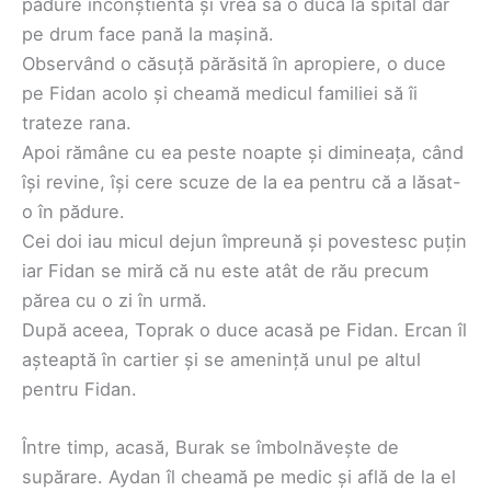
pădure inconștientă și vrea să o ducă la spital dar
pe drum face pană la mașină.
Observând o căsuță părăsită în apropiere, o duce
pe Fidan acolo și cheamă medicul familiei să îi
trateze rana.
Apoi rămâne cu ea peste noapte și dimineața, când
își revine, își cere scuze de la ea pentru că a lăsat-
o în pădure.
Cei doi iau micul dejun împreună și povestesc puțin
iar Fidan se miră că nu este atât de rău precum
părea cu o zi în urmă.
După aceea, Toprak o duce acasă pe Fidan. Ercan îl
așteaptă în cartier și se amenință unul pe altul
pentru Fidan.
Între timp, acasă, Burak se îmbolnăvește de
supărare. Aydan îl cheamă pe medic și află de la el