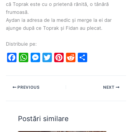
că Toprak este cu o prietenă rănită, o tânără
frumoasă.
Aydan ia adresa de la medic și merge la ei dar
ajunge după ce Toprak și Fidan au plecat.
Distribuie pe:
F
W
M
T
Pi
R
S
a
h
e
w
nt
e
h
c
at
s
itt
er
d
ar
e
s
s
er
e
di
e
PREVIOUS
NEXT
b
A
e
st
t
o
p
n
o
p
g
Postări similare
k
er