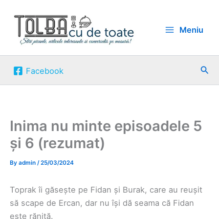
Skip
to
Meniu
content
Sea
Facebook
Inima nu minte episoadele 5
și 6 (rezumat)
By
admin
/
25/03/2024
Toprak îi găsește pe Fidan și Burak, care au reușit
să scape de Ercan, dar nu își dă seama că Fidan
este rănită.