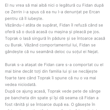
El nu vrea să mai aibă nici o legătură cu Fidan după
ce Zerrin i-a spus că ea nu l-a denunțat pe Ercan
pentru că îl iubește.
Văzându-l atâta de supărat, Fidan îl refuză când se
oferă să o ducă acasă cu mașina și pleacă pe jos.
Toprak o lasă singură în pădure și se întoarce acasă
cu Burak. Văzând comportamentul lui, Fidan se
gândește că nu seamănă deloc cu soțul ei Nejat.
Burak s-a atașat de Fidan care s-a comportat cu el
mai bine decât toți din familia lui și se necăjește
foarte tare când Toprak îi spune că nu o va mai
vedea niciodată.
După ce ajung acasă, Toprak vede pete de sânge
pe bancheta din spate și își dă seama că Fidan a
fost rănită și se întoarce după ea. O găsește în