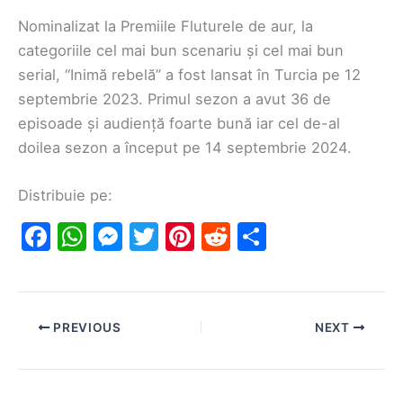
Nominalizat la Premiile Fluturele de aur, la
categoriile cel mai bun scenariu și cel mai bun
serial, “Inimă rebelă” a fost lansat în Turcia pe 12
septembrie 2023. Primul sezon a avut 36 de
episoade și audiență foarte bună iar cel de-al
doilea sezon a început pe 14 septembrie 2024.
Distribuie pe:
F
W
M
T
Pi
R
S
a
h
e
w
nt
e
h
c
at
s
itt
er
d
ar
e
s
s
er
e
di
e
PREVIOUS
NEXT
b
A
e
st
t
o
p
n