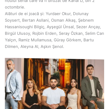
noului serial care va fi difuzat de Kanal D, din 2
octombrie.
Alături de ei joacă și: Yurdaer Okur, Dolunay
Soysert, Bertan Asllani, Osman Alkaş, Şebnem
Hassanisoughi Bilgiç, Ayşegül Ünsal, Sezer Arıçay,
Birgül Ulusoy, Rojbin Erden, Seray Özkan, Selim Can
Yalçın, Ramiz Mullamusa, Güray Görkem, Bartu
Dilmen, Aleyna Al, Aşkın Şenol.