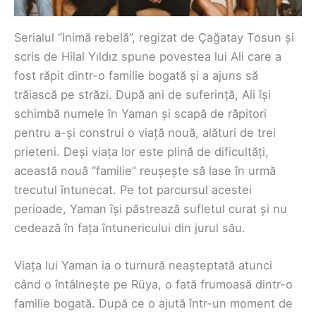
Serialul “Inimă rebelă”, regizat de Çağatay Tosun și
scris de Hilal Yıldız spune povestea lui Ali care a
fost răpit dintr-o familie bogată și a ajuns să
trăiască pe străzi. După ani de suferință, Ali își
schimbă numele în Yaman și scapă de răpitori
pentru a-și construi o viață nouă, alături de trei
prieteni. Deși viața lor este plină de dificultăți,
această nouă “familie” reușește să lase în urmă
trecutul întunecat. Pe tot parcursul acestei
perioade, Yaman își păstrează sufletul curat și nu
cedează în fața întunericului din jurul său.
Viața lui Yaman ia o turnură neașteptată atunci
când o întâlnește pe Rüya, o fată frumoasă dintr-o
familie bogată. După ce o ajută într-un moment de