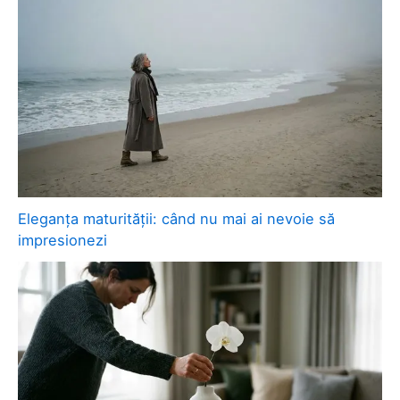
Eleganța maturității: când nu mai ai nevoie să
impresionezi