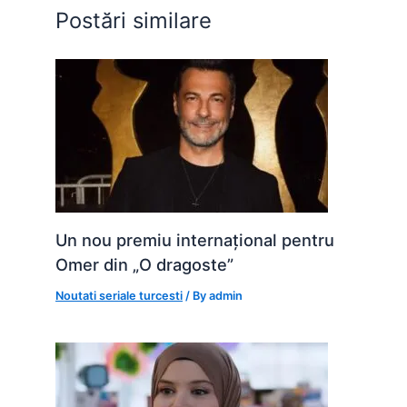
o
p
g
Postări similare
k
er
Un nou premiu internațional pentru
Omer din „O dragoste”
Noutati seriale turcesti
/ By
admin