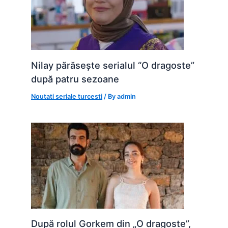
Nilay părăsește serialul “O dragoste”
după patru sezoane
Noutati seriale turcesti
/ By
admin
După rolul Gorkem din „O dragoste”,