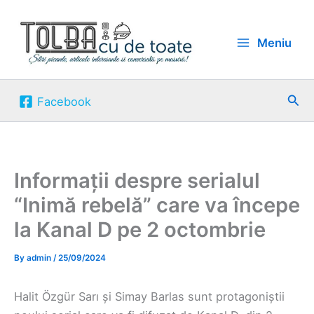
Skip
to
Meniu
content
Sea
Facebook
Informații despre serialul
“Inimă rebelă” care va începe
la Kanal D pe 2 octombrie
By
admin
/
25/09/2024
Halit Özgür Sarı și Simay Barlas sunt protagoniștii