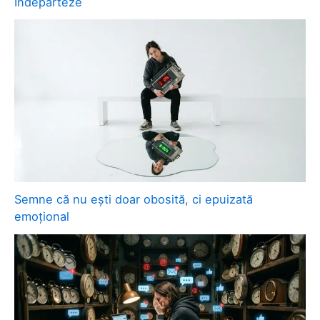
Îndepărteze
Semne că nu ești doar obosită, ci epuizată
emoțional