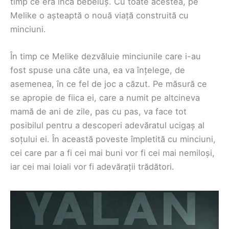
timp ce era încă bebeluș. Cu toate acestea, pe
Melike o așteaptă o nouă viață construită cu
minciuni.
În timp ce Melike dezvăluie minciunile care i-au
fost spuse una câte una, ea va înțelege, de
asemenea, în ce fel de joc a căzut. Pe măsură ce
se apropie de fiica ei, care a numit pe altcineva
mamă de ani de zile, pas cu pas, va face tot
posibilul pentru a descoperi adevăratul ucigaș al
soțului ei. În această poveste împletită cu minciuni,
cei care par a fi cei mai buni vor fi cei mai nemiloși,
iar cei mai loiali vor fi adevărații trădători.