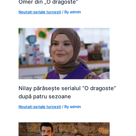
Omer din „O dragoste”
Noutati seriale turcesti
/ By
admin
Nilay părăsește serialul “O dragoste”
după patru sezoane
Noutati seriale turcesti
/ By
admin