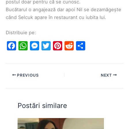
postul doar pentru că se cunosc.
Bucătarul o angajează dar apoi Nil se dezamăgește
când Selcuk apare în restaurant cu iubita lui.
Distribuie pe:
F
W
M
T
Pi
R
S
a
h
e
w
nt
e
h
c
at
s
itt
er
d
ar
e
s
s
er
e
di
e
PREVIOUS
NEXT
b
A
e
st
t
o
p
n
o
p
g
Postări similare
k
er