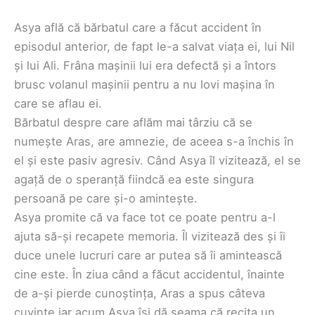
Asya află că bărbatul care a făcut accident în
episodul anterior, de fapt le-a salvat viața ei, lui Nil
și lui Ali. Frâna mașinii lui era defectă și a întors
brusc volanul mașinii pentru a nu lovi mașina în
care se aflau ei.
Bărbatul despre care aflăm mai târziu că se
numește Aras, are amnezie, de aceea s-a închis în
el și este pasiv agresiv. Când Asya îl vizitează, el se
agață de o speranță fiindcă ea este singura
persoană pe care și-o amintește.
Asya promite că va face tot ce poate pentru a-l
ajuta să-și recapete memoria. Îl vizitează des și îi
duce unele lucruri care ar putea să îi amintească
cine este. În ziua când a făcut accidentul, înainte
de a-și pierde cunoștința, Aras a spus câteva
cuvinte iar acum Asya își dă seama că recita un