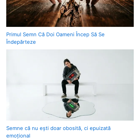
Primul Semn Că Doi Oameni Încep Să Se
Îndepărteze
Semne că nu ești doar obosită, ci epuizată
emoțional