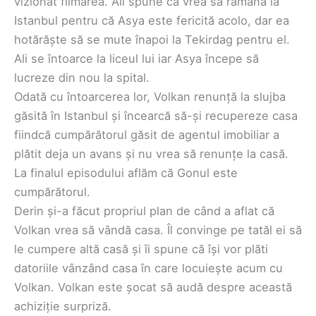
vizionat filmarea. Ali spune că vrea să rămână la
Istanbul pentru că Asya este fericită acolo, dar ea
hotărăște să se mute înapoi la Tekirdag pentru el.
Ali se întoarce la liceul lui iar Asya începe să
lucreze din nou la spital.
Odată cu întoarcerea lor, Volkan renunță la slujba
găsită în Istanbul și încearcă să-și recupereze casa
fiindcă cumpărătorul găsit de agentul imobiliar a
plătit deja un avans și nu vrea să renunțe la casă.
La finalul episodului aflăm că Gonul este
cumpărătorul.
Derin și-a făcut propriul plan de când a aflat că
Volkan vrea să vândă casa. Îl convinge pe tatăl ei să
le cumpere altă casă și îi spune că își vor plăti
datoriile vânzând casa în care locuiește acum cu
Volkan. Volkan este șocat să audă despre această
achiziție surpriză.