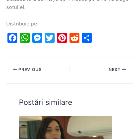
soțul ei.
Distribuie pe:
F
W
M
T
Pi
R
S
a
h
e
w
nt
e
h
c
at
s
itt
er
d
ar
e
s
s
er
e
di
e
PREVIOUS
NEXT
b
A
e
st
t
o
p
n
o
p
g
Postări similare
k
er