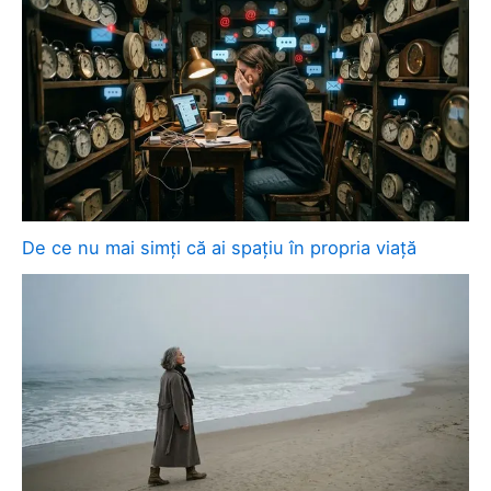
De ce nu mai simți că ai spațiu în propria viață