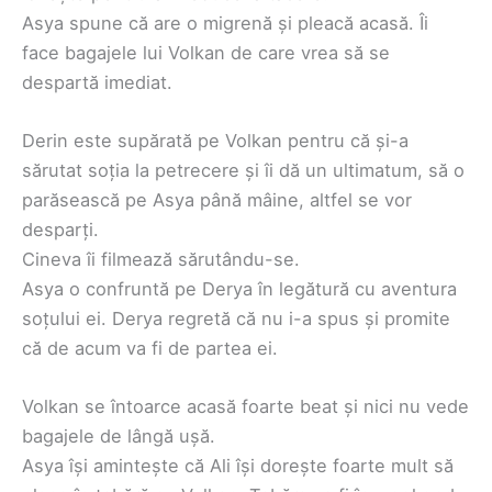
Asya spune că are o migrenă și pleacă acasă. Îi
face bagajele lui Volkan de care vrea să se
despartă imediat.
Derin este supărată pe Volkan pentru că și-a
sărutat soția la petrecere și îi dă un ultimatum, să o
parăsească pe Asya până mâine, altfel se vor
desparți.
Cineva îi filmează sărutându-se.
Asya o confruntă pe Derya în legătură cu aventura
soțului ei. Derya regretă că nu i-a spus și promite
că de acum va fi de partea ei.
Volkan se întoarce acasă foarte beat și nici nu vede
bagajele de lângă ușă.
Asya își amintește că Ali își dorește foarte mult să