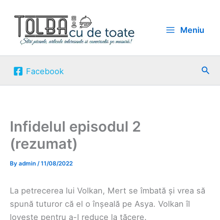
Skip
to
Meniu
content
Sea
Facebook
Infidelul episodul 2
(rezumat)
By
admin
/
11/08/2022
La petrecerea lui Volkan, Mert se îmbată și vrea să
spună tuturor că el o înșeală pe Asya. Volkan îl
lovește pentru a-l reduce la tăcere.