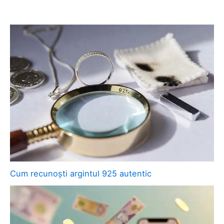
Cum recunoști argintul 925 autentic