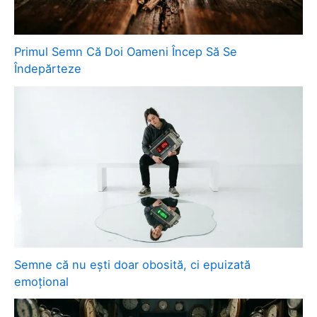
Primul Semn Că Doi Oameni Încep Să Se
Îndepărteze
Semne că nu ești doar obosită, ci epuizată
emoțional