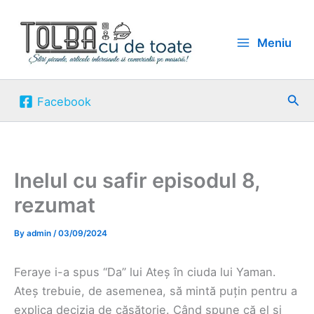
Skip
to
Meniu
content
Sea
Facebook
Inelul cu safir episodul 8,
rezumat
By
admin
/
03/09/2024
Feraye i-a spus “Da” lui Ateș în ciuda lui Yaman.
Ateș trebuie, de asemenea, să mintă puțin pentru a
explica decizia de căsătorie. Când spune că el și