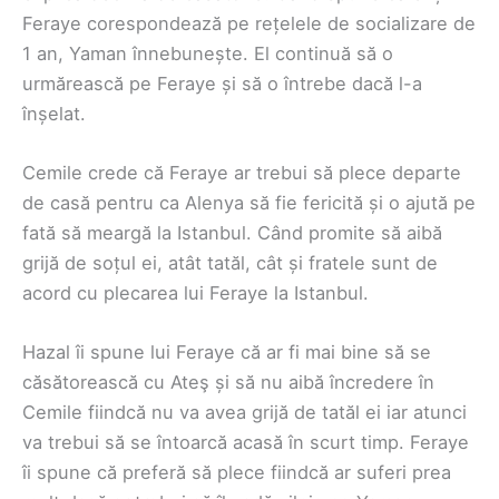
Feraye corespondează pe rețelele de socializare de
1 an, Yaman înnebunește. El continuă să o
urmărească pe Feraye și să o întrebe dacă l-a
înșelat.
Cemile crede că Feraye ar trebui să plece departe
de casă pentru ca Alenya să fie fericită și o ajută pe
fată să meargă la Istanbul. Când promite să aibă
grijă de soțul ei, atât tatăl, cât și fratele sunt de
acord cu plecarea lui Feraye la Istanbul.
Hazal îi spune lui Feraye că ar fi mai bine să se
căsătorească cu Ateş și să nu aibă încredere în
Cemile fiindcă nu va avea grijă de tatăl ei iar atunci
va trebui să se întoarcă acasă în scurt timp. Feraye
îi spune că preferă să plece fiindcă ar suferi prea