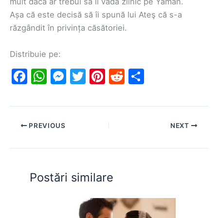
mult dacă ar trebui să îl vadă zilnic pe Yaman.
Așa că este decisă să îi spună lui Ateş că s-a
răzgândit în privința căsătoriei.
Distribuie pe:
F
W
M
T
Pi
R
S
a
h
e
w
nt
e
h
c
at
s
itt
er
d
ar
e
s
s
er
e
di
e
PREVIOUS
NEXT
b
A
e
st
t
o
p
n
o
p
g
Postări similare
k
er