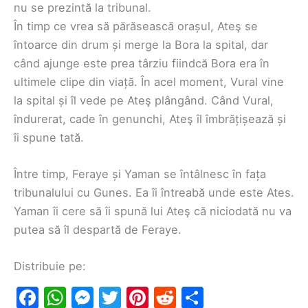
nu se prezintă la tribunal.
În timp ce vrea să părăsească orașul, Ateş se
întoarce din drum și merge la Bora la spital, dar
când ajunge este prea târziu fiindcă Bora era în
ultimele clipe din viață. În acel moment, Vural vine
la spital și îl vede pe Ateş plângând. Când Vural,
îndurerat, cade în genunchi, Ateş îl îmbrățișează și
îi spune tată.
Între timp, Feraye și Yaman se întâlnesc în fața
tribunalului cu Gunes. Ea îi întreabă unde este Ates.
Yaman îi cere să îi spună lui Ateş că niciodată nu va
putea să îl despartă de Feraye.
Distribuie pe:
F
W
M
T
Pi
R
S