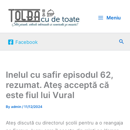
Skip
to
Meniu
content
Sea
Facebook
Inelul cu safir episodul 62,
rezumat. Ateş acceptă că
este fiul lui Vural
By
admin
/
11/12/2024
Ateș discută cu directorul școlii pentru a o reangaja