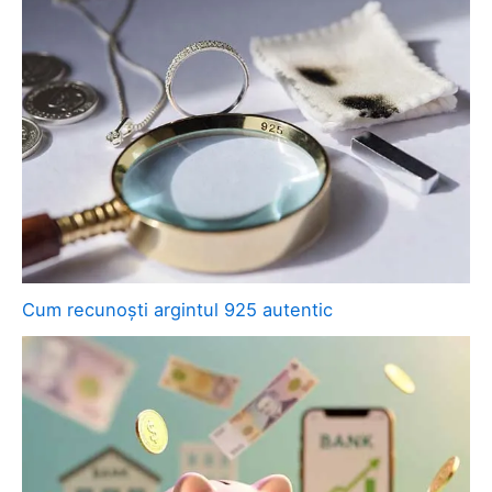
Cum recunoști argintul 925 autentic