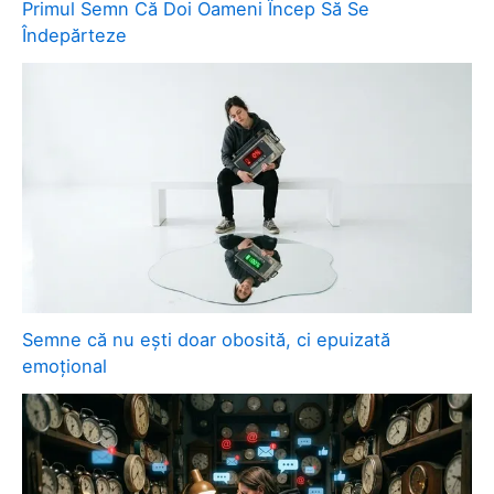
Primul Semn Că Doi Oameni Încep Să Se
Îndepărteze
Semne că nu ești doar obosită, ci epuizată
emoțional