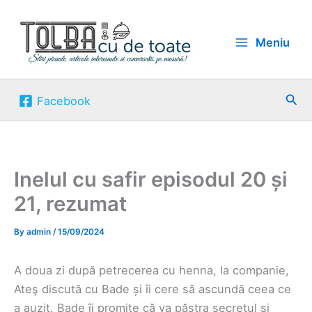
Skip
to
Meniu
content
Sea
Facebook
Inelul cu safir episodul 20 și
21, rezumat
By
admin
/
15/09/2024
A doua zi după petrecerea cu henna, la companie,
Ateş discută cu Bade și îi cere să ascundă ceea ce
a auzit. Bade îi promite că va păstra secretul și