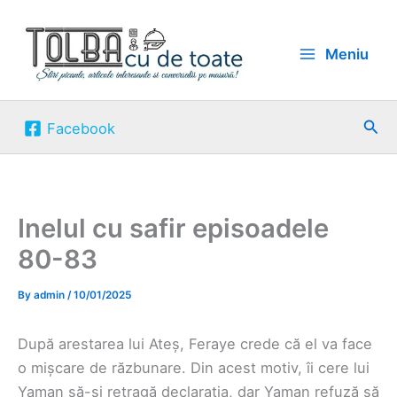
Skip
to
Meniu
content
Sea
Facebook
Inelul cu safir episoadele
80-83
By
admin
/
10/01/2025
După arestarea lui Ateș, Feraye crede că el va face
o mișcare de răzbunare. Din acest motiv, îi cere lui
Yaman să-și retragă declarația, dar Yaman refuză să