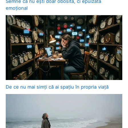
Semne că nu ești doar obosită, ci epuizată
emoțional
De ce nu mai simți că ai spațiu în propria viață