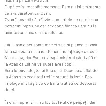
mașină pe care l-a avut.
După ce își recapătă memoria, Esra nu își amintește
că s-a căsătorit cu Ozan.
Ozan încearcă să reînvie momentele pe care le-au
petrecut împreună dar degeaba fiindcă Esra nu își
amintește nimic din trecutul lor.
Elif îi lasă o scrisoare mamei sale și pleacă la Izmir
fără să spună nimănui. Nimeni nu înțelege de ce a
făcut asta, dar Esra dezleagă misterul când află de
la Atlas că Elif nu va putea avea copii.
Esra le povestește lui Eco și lui Ozan ce a aflat de
la Atlas și pleacă toți trei împreună la Izmir. Eco
înțelege în sfârșit de ce Elif a vrut să se despartă
de el.
În drum spre Izmir au loc tot felul de peripeții dar