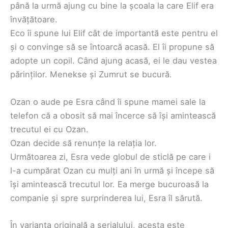
până la urmă ajung cu bine la școala la care Elif era
învățătoare.
Eco îi spune lui Elif cât de importantă este pentru el
și o convinge să se întoarcă acasă. El îi propune să
adopte un copil. Când ajung acasă, ei le dau vestea
părinților. Menekse și Zumrut se bucură.
Ozan o aude pe Esra când îi spune mamei sale la
telefon că a obosit să mai încerce să își amintească
trecutul ei cu Ozan.
Ozan decide să renunțe la relația lor.
Următoarea zi, Esra vede globul de sticlă pe care i
l-a cumpărat Ozan cu mulți ani în urmă și începe să
își amintească trecutul lor. Ea merge bucuroasă la
companie și spre surprinderea lui, Esra îl sărută.
În varianta originală a serialului, acesta este