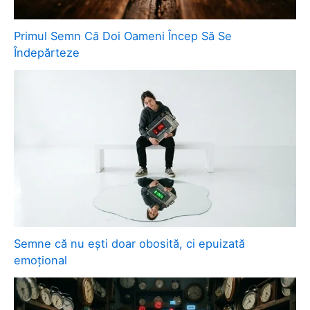
Primul Semn Că Doi Oameni Încep Să Se
Îndepărteze
Semne că nu ești doar obosită, ci epuizată
emoțional