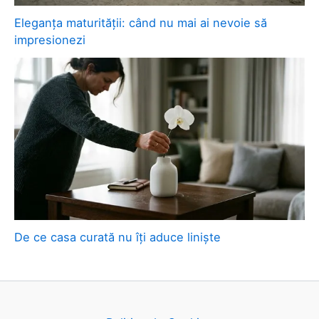
Eleganța maturității: când nu mai ai nevoie să
impresionezi
De ce casa curată nu îți aduce liniște