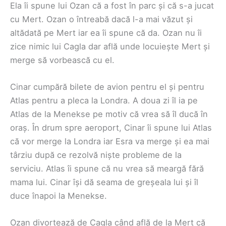
Ela îi spune lui Ozan că a fost în parc și că s-a jucat
cu Mert. Ozan o întreabă dacă l-a mai văzut și
altădată pe Mert iar ea îi spune că da. Ozan nu îi
zice nimic lui Cagla dar află unde locuiește Mert și
merge să vorbească cu el.
Cinar cumpără bilete de avion pentru el și pentru
Atlas pentru a pleca la Londra. A doua zi îl ia pe
Atlas de la Menekse pe motiv că vrea să îl ducă în
oraș. În drum spre aeroport, Cinar îi spune lui Atlas
că vor merge la Londra iar Esra va merge și ea mai
târziu după ce rezolvă niște probleme de la
serviciu. Atlas îi spune că nu vrea să meargă fără
mama lui. Cinar își dă seama de greșeala lui și îl
duce înapoi la Menekse.
Ozan divorțează de Cagla când află de la Mert că