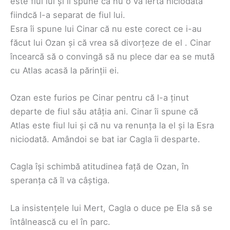
este fiul lui și îi spune că nu o va ierta niciodată
fiindcă l-a separat de fiul lui.
Esra îi spune lui Cinar că nu este corect ce i-au
făcut lui Ozan și că vrea să divorțeze de el . Cinar
încearcă să o convingă să nu plece dar ea se mută
cu Atlas acasă la părinții ei.
Ozan este furios pe Cinar pentru că l-a ținut
departe de fiul său atâția ani. Cinar îi spune că
Atlas este fiul lui și că nu va renunța la el și la Esra
niciodată. Amândoi se bat iar Cagla îi desparte.
Cagla își schimbă atitudinea față de Ozan, în
speranța că îl va câștiga.
La insistențele lui Mert, Cagla o duce pe Ela să se
întâlnească cu el în parc.