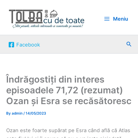
Skip
to
Meniu
content
Sea
Facebook
Îndrăgostiți din interes
episoadele 71,72 (rezumat)
Ozan și Esra se recăsătoresc
By
admin
/
14/05/2023
Ozan este foarte supărat pe Esra când află că Atlas