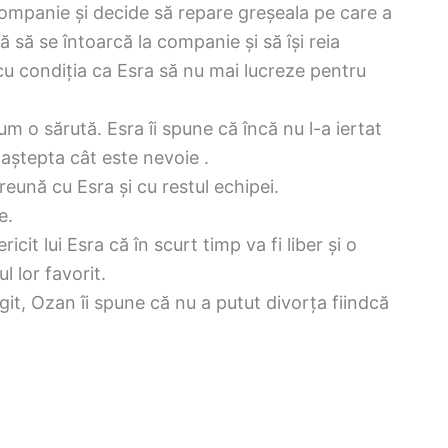
ompanie și decide să repare greșeala pe care a
gă să se întoarcă la companie și să își reia
cu condiția ca Esra să nu mai lucreze pentru
 o sărută. Esra îi spune că încă nu l-a iertat
a aștepta cât este nevoie .
eună cu Esra și cu restul echipei.
e.
icit lui Esra că în scurt timp va fi liber și o
l lor favorit.
it, Ozan îi spune că nu a putut divorța fiindcă