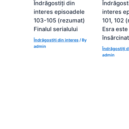
Îndrăgostiți din
Îndrăgosti
interes episoadele
interes e
103-105 (rezumat)
101, 102 
Finalul serialului
Esra este
însărcina
Îndrăgostiți din interes
/ By
admin
Îndrăgostiți d
admin