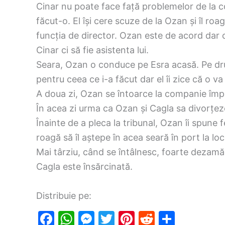
Cinar nu poate face față problemelor de la c
făcut-o. El își cere scuze de la Ozan și îl roa
funcția de director. Ozan este de acord dar 
Cinar ci să fie asistenta lui.
Seara, Ozan o conduce pe Esra acasă. Pe drum
pentru ceea ce i-a făcut dar el îi zice că o v
A doua zi, Ozan se întoarce la companie împr
În acea zi urma ca Ozan și Cagla sa divorțez
Înainte de a pleca la tribunal, Ozan îi spune fer
roagă să îl aștepe în acea seară în port la locu
Mai târziu, când se întâlnesc, foarte dezamăg
Cagla este însărcinată.
Distribuie pe:
F
W
M
T
Pi
R
S