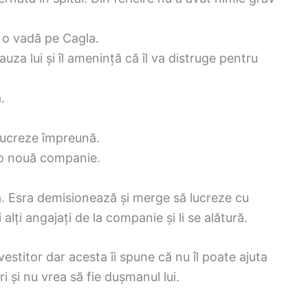
ă o vadă pe Cagla.
auza lui și îl amenință că îl va distruge pentru
.
 lucreze împreună.
a o nouă companie.
. Esra demisionează și merge să lucreze cu
lți angajați de la companie și li se alătură.
estitor dar acesta îi spune că nu îl poate ajuta
i și nu vrea să fie dușmanul lui.