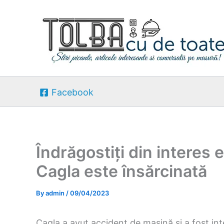
Skip
to
content
Facebook
Îndrăgostiți din interes
Cagla este însărcinată
By
admin
/
09/04/2023
Cagla a avut accident de mașină și a fost inte