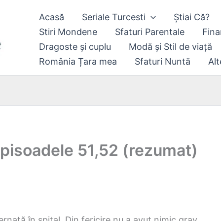
Acasă
Seriale Turcesti
Știai Că?
Stiri Mondene
Sfaturi Parentale
Fina
Dragoste și cuplu
Modă și Stil de viață
România Țara mea
Sfaturi Nuntă
Alt
 episoadele 51,52 (rezumat)
rnată în spital. Din fericire nu a avut nimic grav