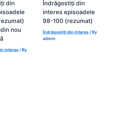
ți din
Îndrăgostiți din
pisoadele
interes episoadele
(rezumat)
98-100 (rezumat)
 din nou
Îndrăgostiți din interes
/ By
tă
admin
in interes
/ By