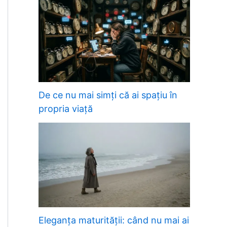
De ce nu mai simți că ai spațiu în
propria viață
Eleganța maturității: când nu mai ai