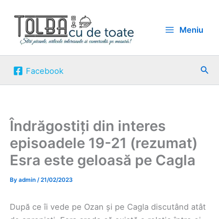
Skip
to
Meniu
content
Sea
Facebook
Îndrăgostiți din interes
episoadele 19-21 (rezumat)
Esra este geloasă pe Cagla
By
admin
/
21/02/2023
După ce îi vede pe Ozan și pe Cagla discutând atât