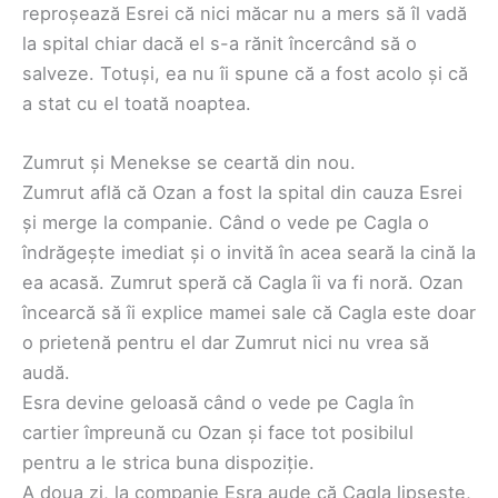
reproșează Esrei că nici măcar nu a mers să îl vadă
la spital chiar dacă el s-a rănit încercând să o
salveze. Totuși, ea nu îi spune că a fost acolo și că
a stat cu el toată noaptea.
Zumrut și Menekse se ceartă din nou.
Zumrut află că Ozan a fost la spital din cauza Esrei
și merge la companie. Când o vede pe Cagla o
îndrăgește imediat și o invită în acea seară la cină la
ea acasă. Zumrut speră că Cagla îi va fi noră. Ozan
încearcă să îi explice mamei sale că Cagla este doar
o prietenă pentru el dar Zumrut nici nu vrea să
audă.
Esra devine geloasă când o vede pe Cagla în
cartier împreună cu Ozan și face tot posibilul
pentru a le strica buna dispoziție.
‌A doua zi, la companie Esra aude că Cagla lipsește,