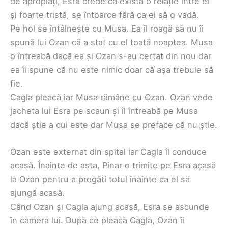
de apropiați, Esra crede că există o relație între ei
și foarte tristă, se întoarce fără ca ei să o vadă.
Pe hol se întâlnește cu Musa. Ea îl roagă să nu îi
spună lui Ozan că a stat cu el toată noaptea. Musa
o întreabă dacă ea și Ozan s-au certat din nou dar
ea îi spune că nu este nimic doar că așa trebuie să
fie.
Cagla pleacă iar Musa rămâne cu Ozan. Ozan vede
jacheta lui Esra pe scaun și îl întreabă pe Musa
dacă știe a cui este dar Musa se preface că nu știe.
Ozan este externat din spital iar Cagla îl conduce
acasă. Înainte de asta, Pinar o trimite pe Esra acasă
la Ozan pentru a pregăti totul înainte ca el să
ajungă acasă.
Când Ozan și Cagla ajung acasă, Esra se ascunde
în camera lui. După ce pleacă Cagla, Ozan îi