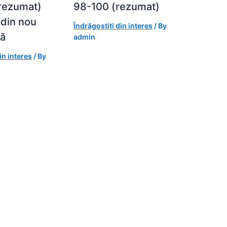
(rezumat)
98-100 (rezumat)
 din nou
Îndrăgostiți din interes
/ By
tă
admin
in interes
/ By