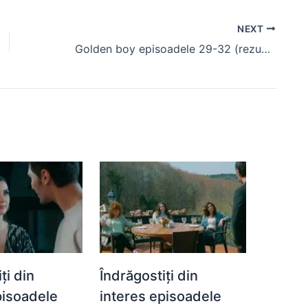
NEXT
Golden boy episoadele 29-32 (rezumat)
ți din
Îndrăgostiți din
pisoadele
interes episoadele