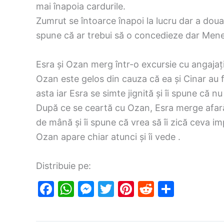
mai înapoia cardurile.
Zumrut se întoarce înapoi la lucru dar a doua
spune că ar trebui să o concedieze dar Menek
Esra și Ozan merg într-o excursie cu angajaț
Ozan este gelos din cauza că ea și Cinar au f
asta iar Esra se simte jignită și îi spune că n
După ce se ceartă cu Ozan, Esra merge afară 
de mână și îi spune că vrea să îi zică ceva i
Ozan apare chiar atunci și îi vede .
Distribuie pe:
F
W
M
T
Pi
R
S
a
h
e
w
nt
e
h
c
at
s
itt
er
d
ar