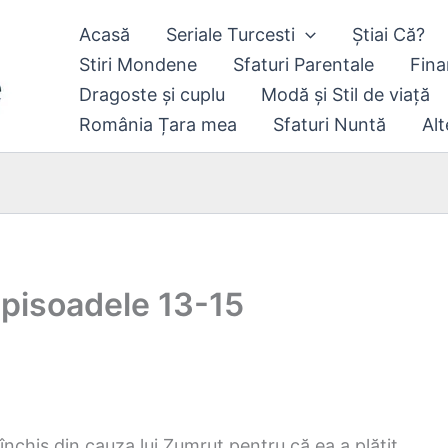
Acasă
Seriale Turcesti
Știai Că?
Stiri Mondene
Sfaturi Parentale
Fina
Dragoste și cuplu
Modă și Stil de viață
România Țara mea
Sfaturi Nuntă
Alt
 episoadele 13-15
închis din cauza lui Zumrut pentru că ea a plătit