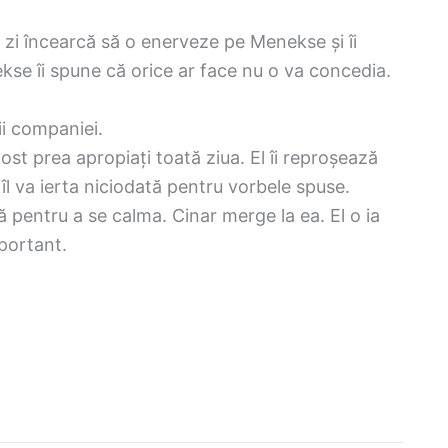
 zi încearcă să o enerveze pe Menekse și îi
se îi spune că orice ar face nu o va concedia.
ii companiei.
ost prea apropiați toată ziua. El îi reproșează
u îl va ierta niciodată pentru vorbele spuse.
pentru a se calma. Cinar merge la ea. El o ia
mportant.