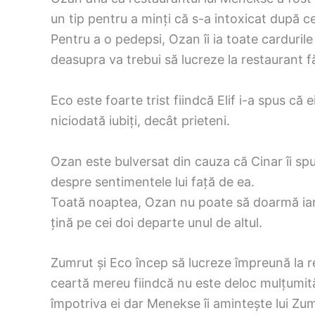
un tip pentru a minți că s-a intoxicat după c
Pentru a o pedepsi, Ozan îi ia toate cardurile 
deasupra va trebui să lucreze la restaurant f
Eco este foarte trist fiindcă Elif i-a spus că e
niciodată iubiți, decât prieteni.
Ozan este bulversat din cauza că Cinar îi sp
despre sentimentele lui față de ea.
Toată noaptea, Ozan nu poate să doarmă iar a
țină pe cei doi departe unul de altul.
Zumrut și Eco încep să lucreze împreună la re
ceartă mereu fiindcă nu este deloc mulțumită
împotriva ei dar Menekse îi amintește lui Zum