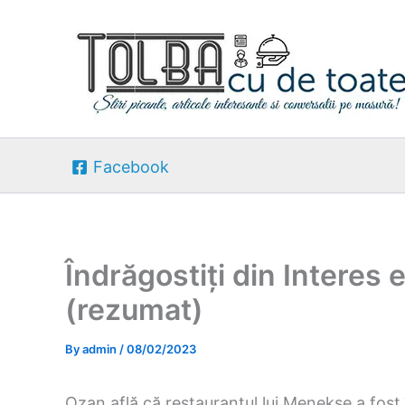
Skip
to
content
Facebook
Îndrăgostiți din Interes
(rezumat)
By
admin
/
08/02/2023
Ozan află că restaurantul lui Menekse a fost 