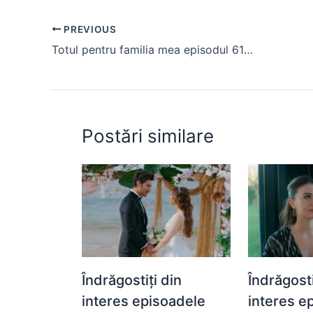
e
s
s
er
e
di
e
PREVIOUS
b
A
e
st
t
Totul pentru familia mea episodul 61 (rezumat)
o
p
n
o
p
g
k
er
Postări similare
Îndrăgostiți din
Îndrăgosti
interes episoadele
interes e