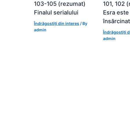
103-105 (rezumat)
101, 102 
Finalul serialului
Esra este
însărcina
Îndrăgostiți din interes
/ By
admin
Îndrăgostiți d
admin