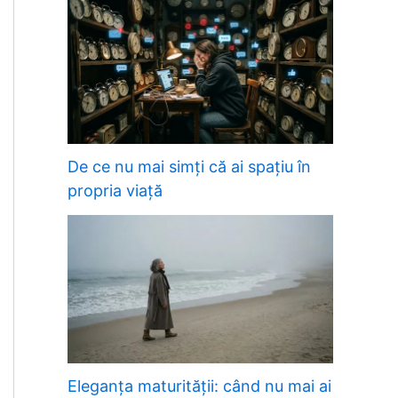
De ce nu mai simți că ai spațiu în
propria viață
Eleganța maturității: când nu mai ai