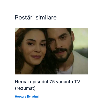
o
p
n
o
p
g
Postări similare
k
er
Hercai episodul 75 varianta TV
(rezumat)
Hercai
/ By
admin