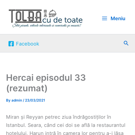
Skip
to
Meniu
content
Sea
Facebook
Hercai episodul 33
(rezumat)
By
admin
/
23/03/2021
Miran și Reyyan petrec ziua îndrăgostiților în
Istanbul. Seara, când cei doi se află la restaurantul
hotelului, Harun intră în camera lor pentru a-i lăsa