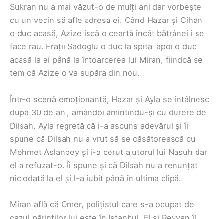
Sukran nu a mai văzut-o de mulți ani dar vorbește
cu un vecin să afle adresa ei. Când Hazar și Cihan
o duc acasă, Azize iscă o ceartă încât bătrânei i se
face rău. Frații Sadoglu o duc la spital apoi o duc
acasă la ei până la întoarcerea lui Miran, fiindcă se
tem că Azize o va supăra din nou.
Într-o scenă emoționantă, Hazar și Ayla se întâlnesc
după 30 de ani, amândoi amintindu-și cu durere de
Dilsah. Ayla regretă că i-a ascuns adevărul și îi
spune că Dilsah nu a vrut să se căsătorească cu
Mehmet Aslanbey și i-a cerut ajutorul lui Nasuh dar
el a refuzat-o. Îi spune și că Dilsah nu a renunțat
niciodată la el și l-a iubit până în ultima clipă.
Miran află că Omer, polițistul care s-a ocupat de
cazul părinților lui este în Istanbul. El și Reyyan îl