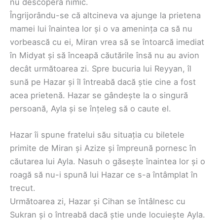
nu descoperă nimic.
Îngrijorându-se că altcineva va ajunge la prietena
mamei lui înaintea lor și o va amenința ca să nu
vorbească cu ei, Miran vrea să se întoarcă imediat
în Midyat și să înceapă căutările însă nu au avion
decât următoarea zi. Spre bucuria lui Reyyan, îl
sună pe Hazar și îl întreabă dacă știe cine a fost
acea prietenă. Hazar se gândește la o singură
persoană, Ayla și se înțeleg să o caute el.
Hazar îi spune fratelui său situația cu biletele
primite de Miran și Azize și împreună pornesc în
căutarea lui Ayla. Nasuh o găsește înaintea lor și o
roagă să nu-i spună lui Hazar ce s-a întâmplat în
trecut.
Următoarea zi, Hazar și Cihan se întâlnesc cu
Sukran și o întreabă dacă știe unde locuiește Ayla.