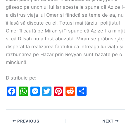
găsesc pe unchiul lui iar acesta le spune că Azize i-
a distrus viața lui Omer și fiindcă se teme de ea, nu
îi lasă să discute cu el. Totuși mai târziu, polițistul
Omer îl caută pe Miran și îi spune că Azize l-a mințit
și că Dilsah nu a fost abuzată. Miran se prăbușește
disperat la realizarea faptului că întreaga lui viață și
răzbunarea pe Hazar prin Reyyan sunt bazate pe o
minciună.
Distribuie pe:
F
W
M
T
Pi
R
S
a
h
e
w
nt
e
h
c
at
s
itt
er
d
ar
e
s
s
er
e
di
e
PREVIOUS
NEXT
b
A
e
st
t