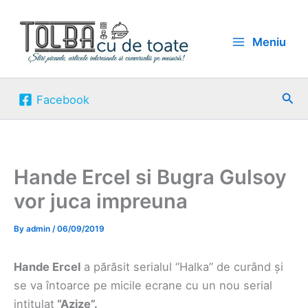
Skip
to
Meniu
content
Sea
Facebook
Hande Ercel si Bugra Gulsoy
vor juca impreuna
By
admin
/
06/09/2019
Hande Ercel
a părăsit serialul “Halka” de curând și
se va întoarce pe micile ecrane cu un nou serial
intitulat
“Azize”.