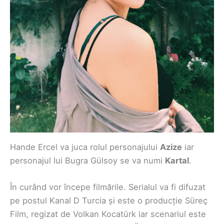
Hande Ercel va juca rolul personajului
Azize
iar
personajul lui Bugra Gülsoy se va numi
Kartal
.
În curând vor începe filmările. Serialul va fi difuzat
pe postul Kanal D Turcia și este o producție Süreç
Film, regizat de Volkan Kocatürk iar scenariul este