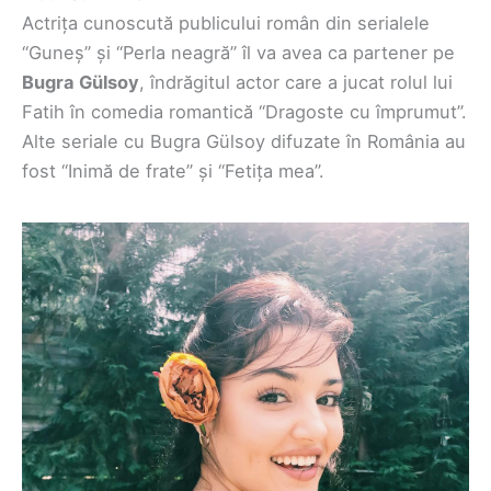
Actrița cunoscută publicului român din serialele
“Guneș” și “Perla neagră” îl va avea ca partener pe
Bugra Gülsoy
, îndrăgitul actor care a jucat rolul lui
Fatih în comedia romantică “Dragoste cu împrumut”.
Alte seriale cu Bugra Gülsoy difuzate în România au
fost “Inimă de frate” și “Fetița mea”.