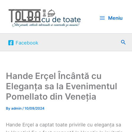
Skip
to
Meniu
content
Sea
Facebook
Hande Erçel Încântă cu
Eleganța sa la Evenimentul
Pomellato din Veneția
By
admin
/
10/09/2024
Hande Erçel a captat toate privirile cu eleganța sa