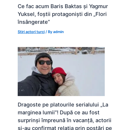
Ce fac acum Baris Baktas și Yagmur
Yuksel, foștii protagoniști din „Flori
însângerate”
Stiri actori turci
/ By
admin
Dragoste pe platourile serialului „La
marginea lumii”! După ce au fost
surprinși împreună în vacanță, actorii
și-au confirmat relația prin postări pe