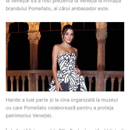
la Veneția! Ea a fost prezentă la Veneția la invitația
brandului Pomellato, al cărui ambasador este.
Hande a luat parte și la cina organizată la muzeul
cu care Pomellato colaborează pentru a proteja
patrimoniul Veneției.