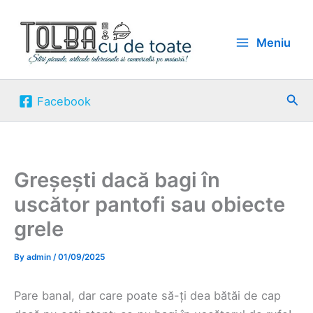
Skip
to
Meniu
content
Sea
Facebook
Greșești dacă bagi în
uscător pantofi sau obiecte
grele
By
admin
/
01/09/2025
Pare banal, dar care poate să-ți dea bătăi de cap