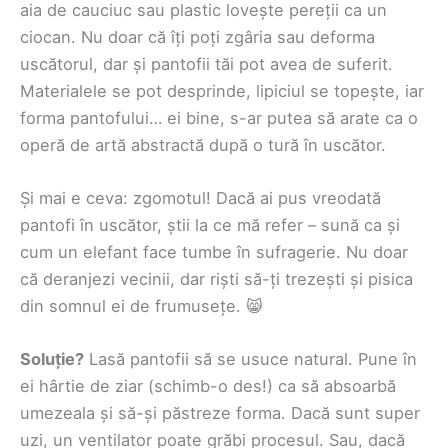
aia de cauciuc sau plastic lovește pereții ca un
ciocan. Nu doar că îți poți zgâria sau deforma
uscătorul, dar și pantofii tăi pot avea de suferit.
Materialele se pot desprinde, lipiciul se topește, iar
forma pantofului… ei bine, s-ar putea să arate ca o
operă de artă abstractă după o tură în uscător.
Și mai e ceva: zgomotul! Dacă ai pus vreodată
pantofi în uscător, știi la ce mă refer – sună ca și
cum un elefant face tumbe în sufragerie. Nu doar
că deranjezi vecinii, dar riști să-ți trezești și pisica
din somnul ei de frumusețe. 😸
Soluție?
Lasă pantofii să se usuce natural. Pune în
ei hârtie de ziar (schimb-o des!) ca să absoarbă
umezeala și să-și păstreze forma. Dacă sunt super
uzi, un ventilator poate grăbi procesul. Sau, dacă