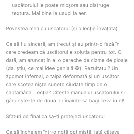
uscătorului le poate micșora sau distruge
textura. Mai bine le usuci la aer.
Povestea mea cu uscătorul (și o lecție învățată)
Ca să fiu sinceră, am trecut și eu printr-o fază în
care credeam că uscătorul e soluția pentru
tot
. O
dată, am aruncat în el o pereche de cizme de ploaie
(da, știu, ce mai idee genială 🙈). Rezultatul? Un
zgomot infernal, o talpă deformată și un uscător
care scotea niște sunete ciudate timp de o
săptămână. Lecția? Citește manualul uscătorului și
gândește-te de două ori înainte să bagi ceva în el!
Sfaturi de final ca să-ți protejezi uscătorul
Ca să încheiem într-o notă optimistă, iată câteva