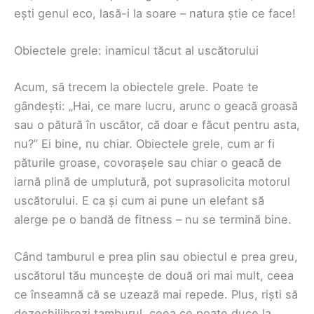
ești genul eco, lasă-i la soare – natura știe ce face!
Obiectele grele: inamicul tăcut al uscătorului
Acum, să trecem la obiectele grele. Poate te
gândești: „Hai, ce mare lucru, arunc o geacă groasă
sau o pătură în uscător, că doar e făcut pentru asta,
nu?” Ei bine, nu chiar. Obiectele grele, cum ar fi
păturile groase, covorașele sau chiar o geacă de
iarnă plină de umplutură, pot suprasolicita motorul
uscătorului. E ca și cum ai pune un elefant să
alerge pe o bandă de fitness – nu se termină bine.
Când tamburul e prea plin sau obiectul e prea greu,
uscătorul tău muncește de două ori mai mult, ceea
ce înseamnă că se uzează mai repede. Plus, riști să
dezechilibrezi tamburul, ceea ce poate duce la