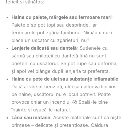
fericit și sănătos:
Haine cu paiete, mărgele sau fermoare mari
:
Paietele se pot topi sau desprinde, iar
fermoarele pot zgâria tamburul. Nimănui nu-i
place un uscător cu zgârieturi, nu?
Lenjerie delicată sau dantelă
: Sutienele cu
sârmă sau chiloțeii cu dantelă fină nu sunt
prieteni cu uscătorul. Se pot rupe sau deforma,
și apoi vei plânge după lenjeria ta preferată.
Haine cu pete de ulei sau substanțe inflamabile
:
Dacă ai vărsat benzină, ulei sau altceva lipicios
pe haine, uscătorul nu e locul potrivit. Poate
provoca chiar un incendiu! 😱 Spală-le bine
înainte și usucă-le natural.
Lână sau mătase
: Aceste materiale sunt ca niște
prințese – delicate și pretențioase. Căldura