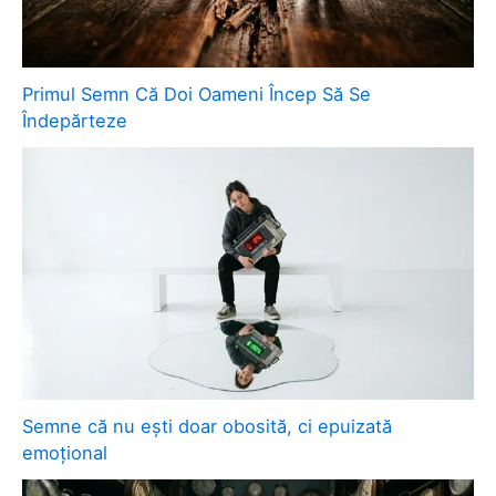
Primul Semn Că Doi Oameni Încep Să Se
Îndepărteze
Semne că nu ești doar obosită, ci epuizată
emoțional