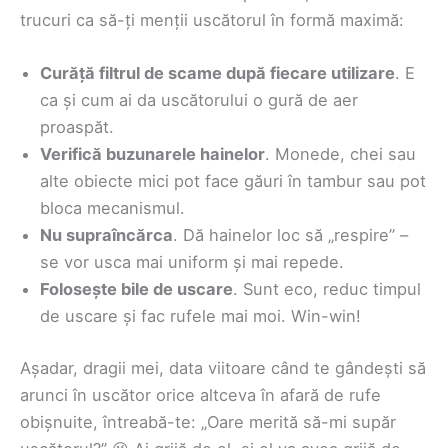
trucuri ca să-ți menții uscătorul în formă maximă:
Curăță filtrul de scame după fiecare utilizare
. E
ca și cum ai da uscătorului o gură de aer
proaspăt.
Verifică buzunarele hainelor
. Monede, chei sau
alte obiecte mici pot face găuri în tambur sau pot
bloca mecanismul.
Nu supraîncărca
. Dă hainelor loc să „respire” –
se vor usca mai uniform și mai repede.
Folosește bile de uscare
. Sunt eco, reduc timpul
de uscare și fac rufele mai moi. Win-win!
Așadar, dragii mei, data viitoare când te gândești să
arunci în uscător orice altceva în afară de rufe
obișnuite, întreabă-te: „Oare merită să-mi supăr