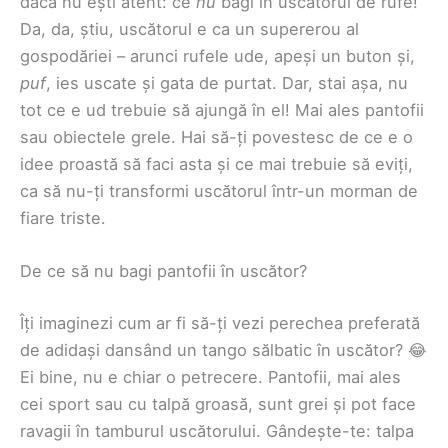
dacă nu ești atent: ce
nu
bagi în uscătorul de rufe!
Da, da, știu, uscătorul e ca un supererou al
gospodăriei – arunci rufele ude, apeși un buton și,
puf
, ies uscate și gata de purtat. Dar, stai așa, nu
tot ce e ud trebuie să ajungă în el! Mai ales pantofii
sau obiectele grele. Hai să-ți povestesc de ce e o
idee proastă să faci asta și ce mai trebuie să eviți,
ca să nu-ți transformi uscătorul într-un morman de
fiare triste.
De ce să nu bagi pantofii în uscător?
Îți imaginezi cum ar fi să-ți vezi perechea preferată
de adidași dansând un tango sălbatic în uscător? 😂
Ei bine, nu e chiar o petrecere. Pantofii, mai ales
cei sport sau cu talpă groasă, sunt grei și pot face
ravagii în tamburul uscătorului. Gândește-te: talpa