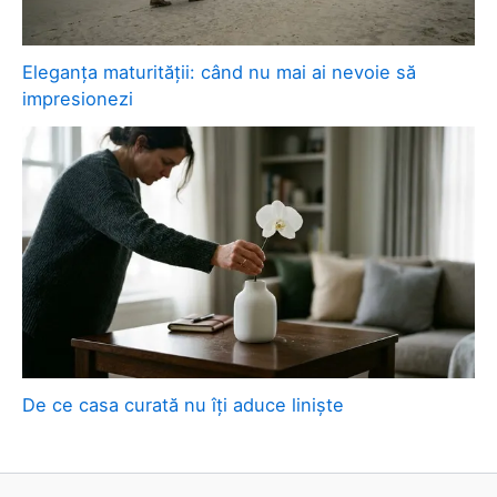
Eleganța maturității: când nu mai ai nevoie să
impresionezi
De ce casa curată nu îți aduce liniște