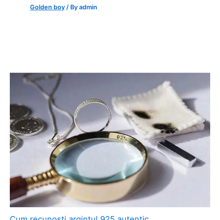
Golden boy
/ By
admin
Cum recunoști argintul 925 autentic