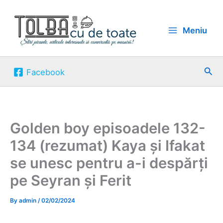
Skip
to
Meniu
content
Sea
Facebook
Golden boy episoadele 132-
134 (rezumat) Kaya și Ifakat
se unesc pentru a-i despărți
pe Seyran și Ferit
By
admin
/
02/02/2024