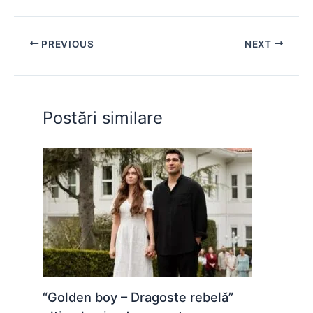
c
at
s
itt
er
d
ar
e
s
s
er
e
di
e
PREVIOUS
NEXT
b
A
e
st
t
o
p
n
o
p
g
Postări similare
k
er
“Golden boy – Dragoste rebelă”