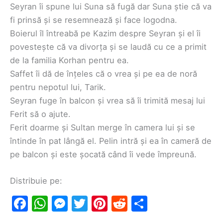
Seyran îi spune lui Suna să fugă dar Suna știe că va
fi prinsă și se resemnează și face logodna.
Boierul îl întreabă pe Kazim despre Seyran și el îi
povestește că va divorța și se laudă cu ce a primit
de la familia Korhan pentru ea.
Saffet îi dă de înțeles că o vrea și pe ea de noră
pentru nepotul lui, Tarik.
Seyran fuge în balcon și vrea să îi trimită mesaj lui
Ferit să o ajute.
Ferit doarme și Sultan merge în camera lui și se
întinde în pat lângă el. Pelin intră și ea în cameră de
pe balcon și este șocată când îi vede împreună.
Distribuie pe:
F
W
M
T
Pi
R
S
a
h
e
w
nt
e
h