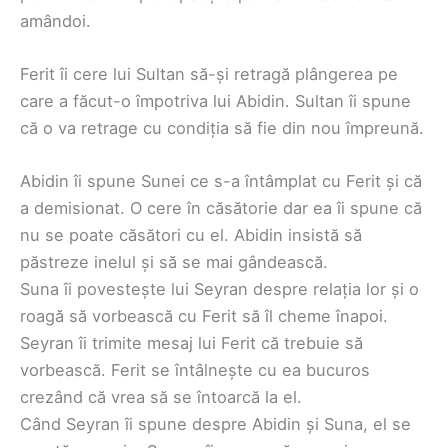
amândoi.
Ferit îi cere lui Sultan să-și retragă plângerea pe
care a făcut-o împotriva lui Abidin. Sultan îi spune
că o va retrage cu condiția să fie din nou împreună.
Abidin îi spune Sunei ce s-a întâmplat cu Ferit și că
a demisionat. O cere în căsătorie dar ea îi spune că
nu se poate căsători cu el. Abidin insistă să
păstreze inelul și să se mai gândească.
Suna îi povestește lui Seyran despre relația lor și o
roagă să vorbească cu Ferit să îl cheme înapoi.
Seyran îi trimite mesaj lui Ferit că trebuie să
vorbească. Ferit se întâlnește cu ea bucuros
crezând că vrea să se întoarcă la el.
Când Seyran îi spune despre Abidin și Suna, el se