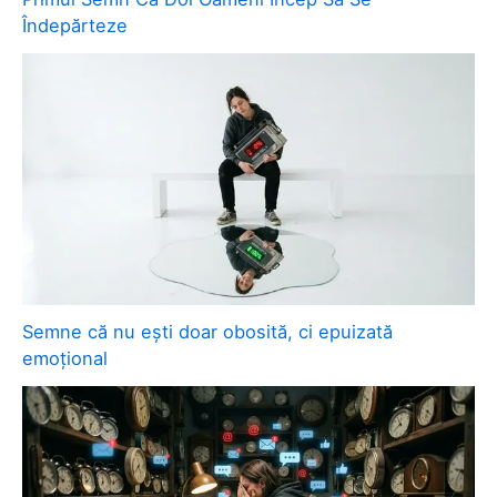
Îndepărteze
Semne că nu ești doar obosită, ci epuizată
emoțional