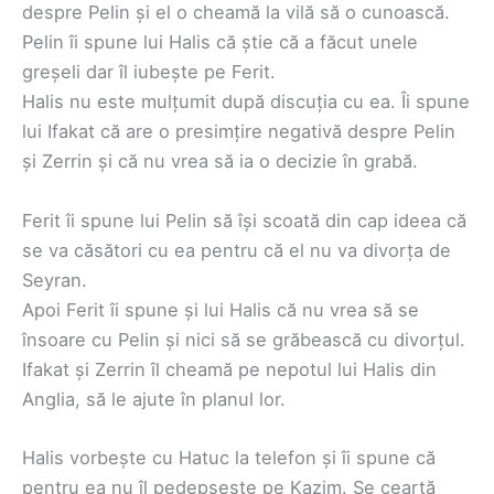
despre Pelin și el o cheamă la vilă să o cunoască.
Pelin îi spune lui Halis că știe că a făcut unele
greșeli dar îl iubește pe Ferit.
Halis nu este mulțumit după discuția cu ea. Îi spune
lui Ifakat că are o presimțire negativă despre Pelin
și Zerrin și că nu vrea să ia o decizie în grabă.
Ferit îi spune lui Pelin să își scoată din cap ideea că
se va căsători cu ea pentru că el nu va divorța de
Seyran.
Apoi Ferit îi spune și lui Halis că nu vrea să se
însoare cu Pelin și nici să se grăbească cu divorțul.
Ifakat și Zerrin îl cheamă pe nepotul lui Halis din
Anglia, să le ajute în planul lor.
Halis vorbește cu Hatuc la telefon și îi spune că
pentru ea nu îl pedepsește pe Kazim. Se ceartă