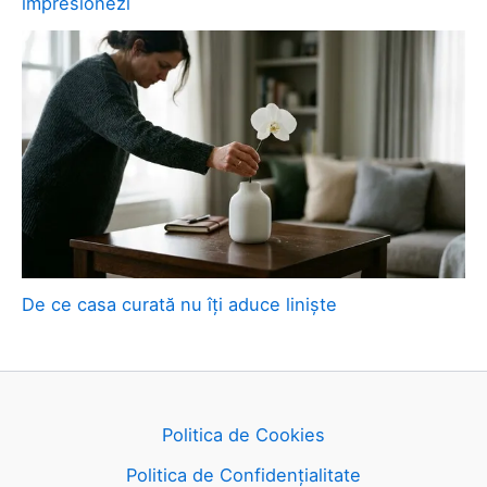
impresionezi
De ce casa curată nu îți aduce liniște
Politica de Cookies
Politica de Confidențialitate