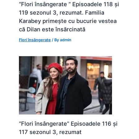
“Flori însângerate ” Episoadele 118 și
119 sezonul 3, rezumat. Familia
Karabey primește cu bucurie vestea
că Dilan este însărcinată
Flori însângerate
/ By
admin
“Flori însângerate” Episoadele 116 și
117 sezonul 3, rezumat