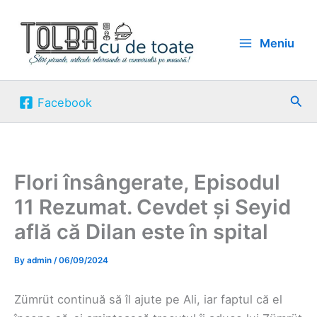
Skip
to
Meniu
content
Sea
Facebook
Flori însângerate, Episodul
11 Rezumat. Cevdet și Seyid
află că Dilan este în spital
By
admin
/
06/09/2024
Zümrüt continuă să îl ajute pe Ali, iar faptul că el