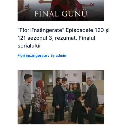
“Flori însângerate” Episoadele 120 și
121 sezonul 3, rezumat. Finalul
serialului
Flori însângerate
/ By
admin