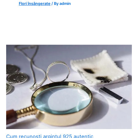
Flori însângerate
/ By
admin
Cum recunoști argintul 925 autentic