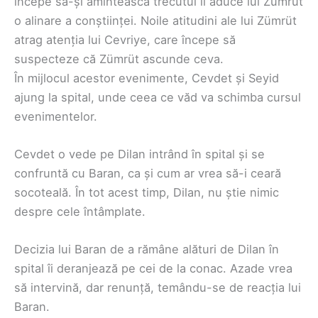
începe să-și amintească trecutul îi aduce lui Zümrüt
o alinare a conștiinței. Noile atitudini ale lui Zümrüt
atrag atenția lui Cevriye, care începe să
suspecteze că Zümrüt ascunde ceva.
În mijlocul acestor evenimente, Cevdet și Seyid
ajung la spital, unde ceea ce văd va schimba cursul
evenimentelor.
Cevdet o vede pe Dilan intrând în spital și se
confruntă cu Baran, ca și cum ar vrea să-i ceară
socoteală. În tot acest timp, Dilan, nu știe nimic
despre cele întâmplate.
Decizia lui Baran de a rămâne alături de Dilan în
spital îi deranjează pe cei de la conac. Azade vrea
să intervină, dar renunță, temându-se de reacția lui
Baran.