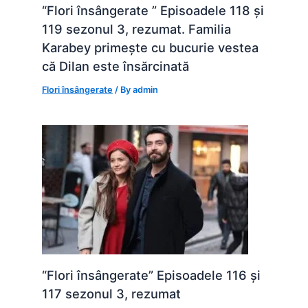
“Flori însângerate ” Episoadele 118 și
119 sezonul 3, rezumat. Familia
Karabey primește cu bucurie vestea
că Dilan este însărcinată
Flori însângerate
/ By
admin
“Flori însângerate” Episoadele 116 și
117 sezonul 3, rezumat