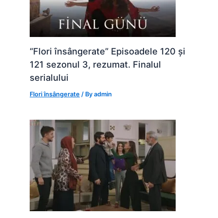
“Flori însângerate” Episoadele 120 și
121 sezonul 3, rezumat. Finalul
serialului
Flori însângerate
/ By
admin