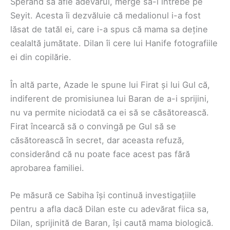
Sperând să afle adevărul, merge să-l întrebe pe
Seyit. Acesta îi dezvăluie că medalionul i-a fost
lăsat de tatăl ei, care i-a spus că mama sa deține
cealaltă jumătate. Dilan îi cere lui Hanife fotografiile
ei din copilărie.
În altă parte, Azade le spune lui Firat și lui Gul că,
indiferent de promisiunea lui Baran de a-i sprijini,
nu va permite niciodată ca ei să se căsătorească.
Firat încearcă să o convingă pe Gul să se
căsătorească în secret, dar aceasta refuză,
considerând că nu poate face acest pas fără
aprobarea familiei.
Pe măsură ce Sabiha își continuă investigațiile
pentru a afla dacă Dilan este cu adevărat fiica sa,
Dilan, sprijinită de Baran, își caută mama biologică.