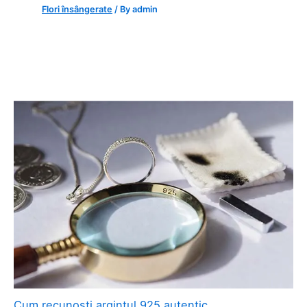
Flori însângerate
/ By
admin
Cum recunoști argintul 925 autentic