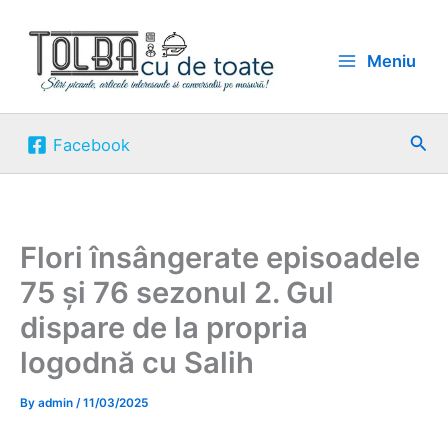
Skip
to
Meniu
content
Sea
Facebook
Flori însângerate episoadele
75 și 76 sezonul 2. Gul
dispare de la propria
logodnă cu Salih
By
admin
/
11/03/2025