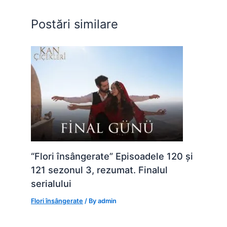
o
p
g
Postări similare
k
er
“Flori însângerate” Episoadele 120 și
121 sezonul 3, rezumat. Finalul
serialului
Flori însângerate
/ By
admin