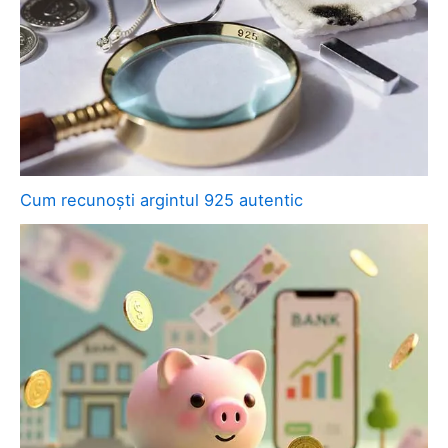
Cum recunoști argintul 925 autentic