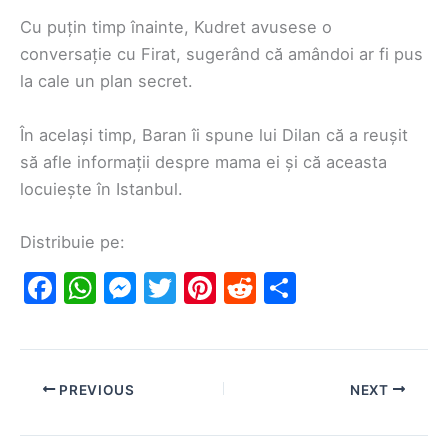
Cu puțin timp înainte, Kudret avusese o
conversație cu Firat, sugerând că amândoi ar fi pus
la cale un plan secret.
În același timp, Baran îi spune lui Dilan că a reușit
să afle informații despre mama ei și că aceasta
locuiește în Istanbul.
Distribuie pe:
F
W
M
T
Pi
R
S
a
h
e
w
nt
e
h
c
at
s
itt
er
d
ar
e
s
s
er
e
di
e
PREVIOUS
NEXT
b
A
e
st
t
o
p
n