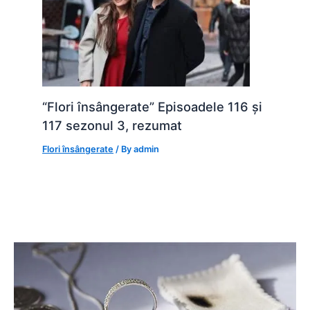
“Flori însângerate” Episoadele 116 și
117 sezonul 3, rezumat
Flori însângerate
/ By
admin