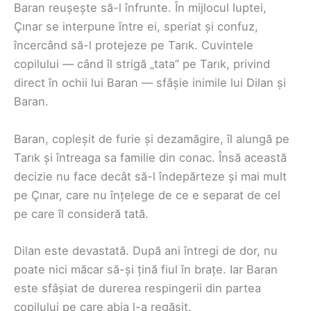
Baran reușește să-l înfrunte. În mijlocul luptei,
Çınar se interpune între ei, speriat și confuz,
încercând să-l protejeze pe Tarık. Cuvintele
copilului — când îl strigă „tata” pe Tarık, privind
direct în ochii lui Baran — sfâșie inimile lui Dilan și
Baran.
Baran, copleșit de furie și dezamăgire, îl alungă pe
Tarık și întreaga sa familie din conac. Însă această
decizie nu face decât să-l îndepărteze și mai mult
pe Çınar, care nu înțelege de ce e separat de cel
pe care îl consideră tată.
Dilan este devastată. După ani întregi de dor, nu
poate nici măcar să-și țină fiul în brațe. Iar Baran
este sfâșiat de durerea respingerii din partea
copilului pe care abia l-a regăsit.