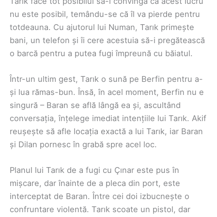
Tarık face tot posibilul să-l convingă că acest lucru
nu este posibil, temându-se că îl va pierde pentru
totdeauna. Cu ajutorul lui Numan, Tarık primește
bani, un telefon și îi cere acestuia să-i pregătească
o barcă pentru a putea fugi împreună cu băiatul.
Într-un ultim gest, Tarık o sună pe Berfin pentru a-
și lua rămas-bun. Însă, în acel moment, Berfin nu e
singură – Baran se află lângă ea și, ascultând
conversația, înțelege imediat intențiile lui Tarık. Akif
reușește să afle locația exactă a lui Tarık, iar Baran
și Dilan pornesc în grabă spre acel loc.
Planul lui Tarık de a fugi cu Çınar este pus în
mișcare, dar înainte de a pleca din port, este
interceptat de Baran. Între cei doi izbucnește o
confruntare violentă. Tarık scoate un pistol, dar