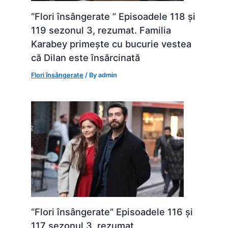
“Flori însângerate ” Episoadele 118 și
119 sezonul 3, rezumat. Familia
Karabey primește cu bucurie vestea
că Dilan este însărcinată
Flori însângerate
/ By
admin
“Flori însângerate” Episoadele 116 și
117 sezonul 3, rezumat