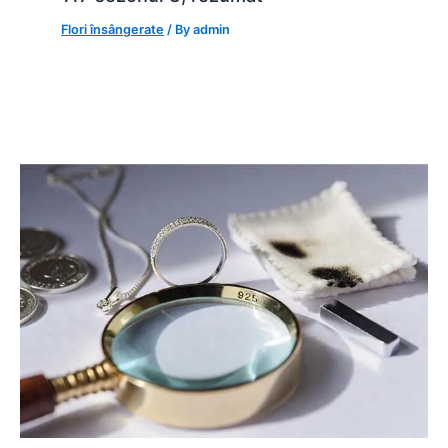
Flori însângerate
/ By
admin