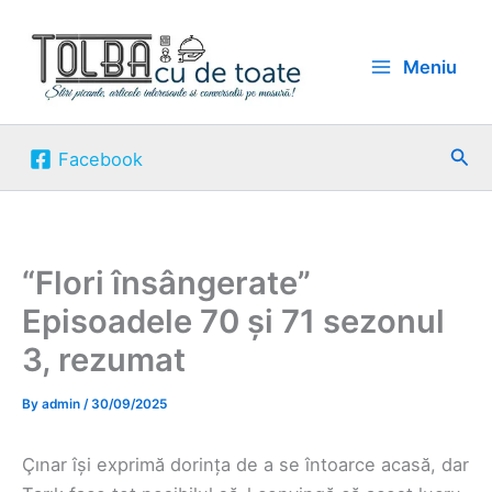
Skip
to
Meniu
content
Sea
Facebook
“Flori însângerate”
Episoadele 70 și 71 sezonul
3, rezumat
By
admin
/
30/09/2025
Çınar își exprimă dorința de a se întoarce acasă, dar