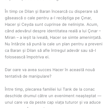
În timp ce Dilan și Baran încearcă cu disperare să
găsească o cale pentru a-l recâștiga pe Çınar,
Hacer și Ceyda sunt cuprinse de neliniște. Acum,
când adevărul despre identitatea reală a lui Çınar –
Miran – a ieșit la iveală, Hacer se simte amenințată.
Nu întârzie să pună la cale un plan pentru a preveni
ca Baran și Dilan să afle întregul adevăr sau să-l
folosească împotriva ei.
Dar oare va avea succes Hacer în această nouă
tentativă de manipulare?
Între timp, plecarea familiei lui Tarık de la conac
deschide drumul către un eveniment neașteptat —
unul care va da peste cap viața tuturor și va aduce