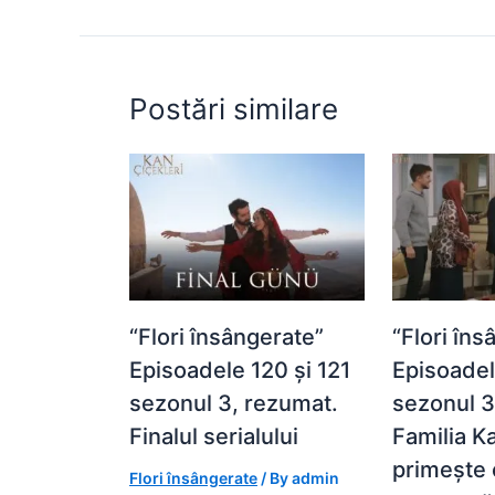
o
p
g
k
er
Postări similare
“Flori însângerate”
“Flori îns
Episoadele 120 și 121
Episoadel
sezonul 3, rezumat.
sezonul 3
Finalul serialului
Familia K
primește 
Flori însângerate
/ By
admin