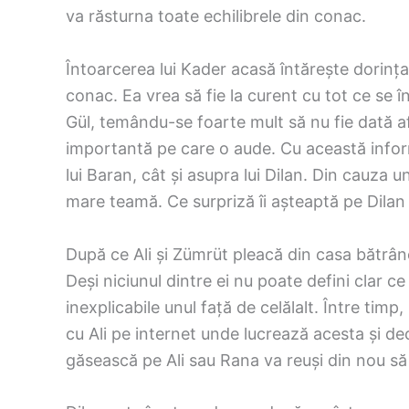
va răsturna toate echilibrele din conac.
Întoarcerea lui Kader acasă întărește dorința 
conac. Ea vrea să fie la curent cu tot ce se î
Gül, temându-se foarte mult să nu fie dată af
importantă pe care o aude. Cu această infor
lui Baran, cât și asupra lui Dilan. Din cauza 
mare teamă. Ce surpriză îi așteaptă pe Dilan ș
După ce Ali și Zümrüt pleacă din casa bătrân
Deși niciunul dintre ei nu poate defini clar c
inexplicabile unul față de celălalt. Între timp,
cu Ali pe internet unde lucrează acesta și de
găsească pe Ali sau Rana va reuși din nou să