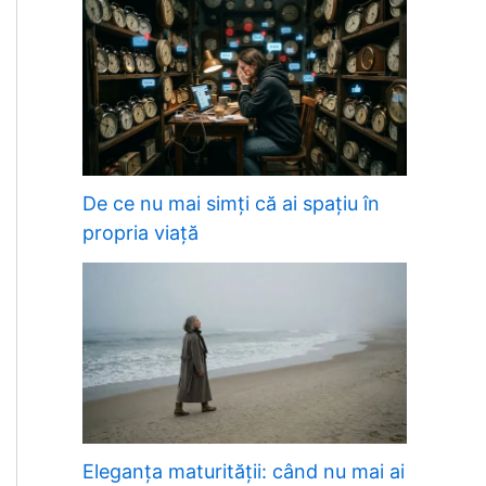
De ce nu mai simți că ai spațiu în
propria viață
Eleganța maturității: când nu mai ai