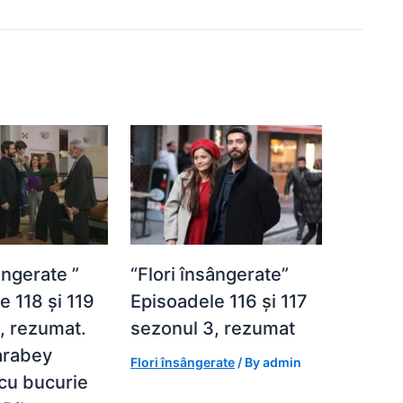
ângerate ”
“Flori însângerate”
e 118 și 119
Episoadele 116 și 117
, rezumat.
sezonul 3, rezumat
arabey
Flori însângerate
/ By
admin
cu bucurie