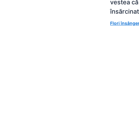
vestea că
însărcina
Flori însânge