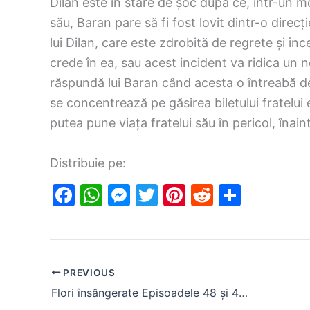
Dilan este în stare de șoc după ce, într-un m
său, Baran pare să fi fost lovit dintr-o direc
lui Dilan, care este zdrobită de regrete și în
crede în ea, sau acest incident va ridica un no
răspundă lui Baran când acesta o întreabă de
se concentrează pe găsirea biletului fratelui 
putea pune viața fratelui său în pericol, înain
Distribuie pe:
F
W
M
T
Pi
R
S
a
h
e
w
nt
e
h
c
at
s
itt
er
d
ar
e
s
s
er
e
di
e
PREVIOUS
b
A
e
st
t
Flori însângerate Episoadele 48 și 49, rezumat
o
p
n