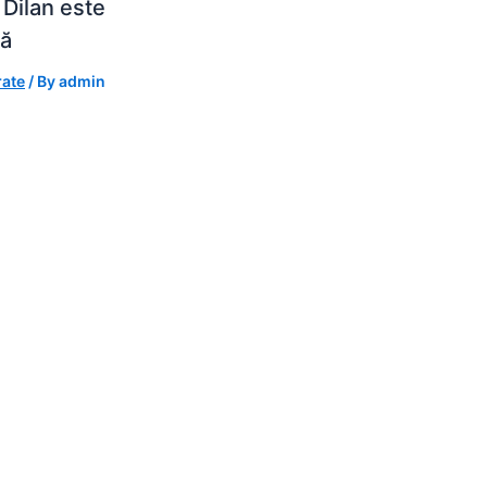
 Dilan este
tă
rate
/ By
admin