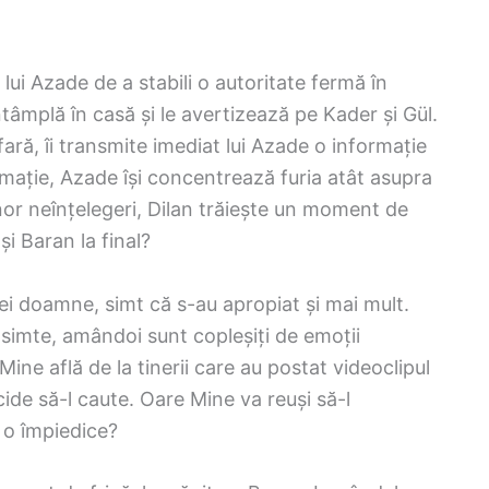
lui Azade de a stabili o autoritate fermă în
ntâmplă în casă și le avertizează pe Kader și Gül.
ară, îi transmite imediat lui Azade o informație
mație, Azade își concentrează furia atât asupra
unor neînțelegeri, Dilan trăiește un moment de
i Baran la final?
ei doamne, simt că s-au apropiat și mai mult.
e simte, amândoi sunt copleșiți de emoții
 Mine află de la tinerii care au postat videoclipul
cide să-l caute. Oare Mine va reuși să-l
 o împiedice?