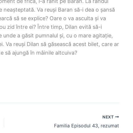
oment de frică, l-a rănit pe Baran. La rândul
ție neașteptată. Va reuși Baran să-i dea o șansă
cearcă să se explice? Oare o va asculta și va
u zid între ei? Între timp, Dilan evită să-i
 unde a găsit pumnalul și, cu o mare agitație,
ei. Va reuși Dilan să găsească acest bilet, care ar
te să ajungă în mâinile altcuiva?
NEXT
Familia Episodul 43, rezumat