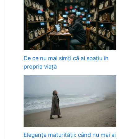
De ce nu mai simți că ai spațiu în
propria viață
Eleganța maturității: când nu mai ai