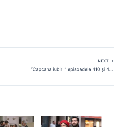
NEXT
“Capcana iubirii” episoadele 410 și 411, rezumat. Ali pleacă în Canada