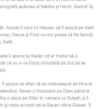
otografii apăreau și Sabiha și Havin. Kudret își
t. Azade îi cere lui Hassan să îl aducă pe Salih
nac, Derya și Firat nu vor putea să fie fericiți.
 Salih.
ade îi spune lui Kader că ar trebui să o
nde că nu o va forța niciodată pe Gul să se
ște.
 Îi spune că aflat că se interesează de fiica ei
adevărul. Baran o însoțește pe Dilan până la
ha o duce pe Dilan în camera lui Gulsah și îi
 și niște scrisori de la Baran către Gulsah. Îi