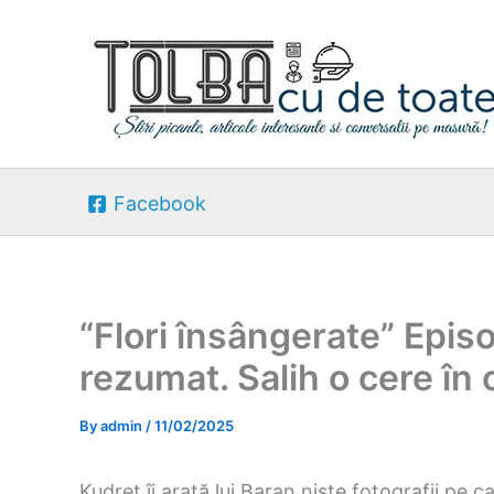
Skip
to
content
Facebook
“Flori însângerate” Epis
rezumat. Salih o cere în 
By
admin
/
11/02/2025
Kudret îi arată lui Baran niște fotografii pe 