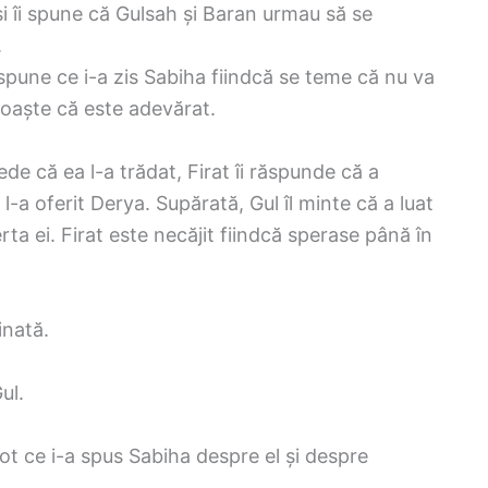
și îi spune că Gulsah și Baran urmau să se
.
 spune ce i-a zis Sabiha fiindcă se teme că nu va
oaște că este adevărat.
rede că ea l-a trădat, Firat îi răspunde că a
-a oferit Derya. Supărată, Gul îl minte că a luat
ta ei. Firat este necăjit fiindcă sperase până în
inată.
ul.
 tot ce i-a spus Sabiha despre el și despre