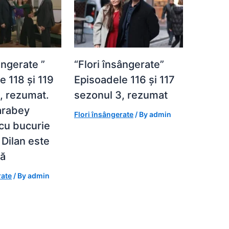
ângerate ”
“Flori însângerate”
e 118 și 119
Episoadele 116 și 117
, rezumat.
sezonul 3, rezumat
arabey
Flori însângerate
/ By
admin
cu bucurie
 Dilan este
tă
rate
/ By
admin