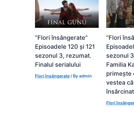
“Flori însângerate”
“Flori îns
Episoadele 120 și 121
Episoadel
sezonul 3, rezumat.
sezonul 3
Finalul serialului
Familia K
primește 
Flori însângerate
/ By
admin
vestea că
însărcina
Flori însânge