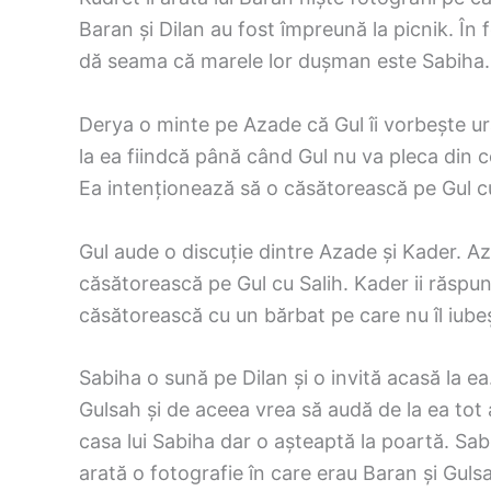
Baran și Dilan au fost împreună la picnik. În f
dă seama că marele lor dușman este Sabiha.
Derya o minte pe Azade că Gul îi vorbește urâ
la ea fiindcă până când Gul nu va pleca din co
Ea intenționează să o căsătorească pe Gul cu
Gul aude o discuție dintre Azade și Kader. Az
căsătorească pe Gul cu Salih. Kader ii răspu
căsătorească cu un bărbat pe care nu îl iube
Sabiha o sună pe Dilan și o invită acasă la ea.
Gulsah și de aceea vrea să audă de la ea tot 
casa lui Sabiha dar o așteaptă la poartă. Sabi
arată o fotografie în care erau Baran și Gulsah