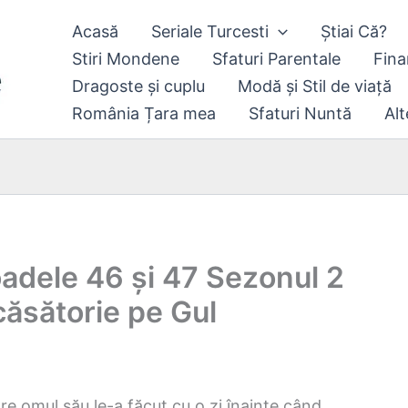
Acasă
Seriale Turcesti
Știai Că?
Stiri Mondene
Sfaturi Parentale
Fina
Dragoste și cuplu
Modă și Stil de viață
România Țara mea
Sfaturi Nuntă
Alt
oadele 46 și 47 Sezonul 2
căsătorie pe Gul
care omul său le-a făcut cu o zi înainte când