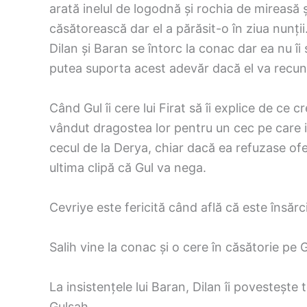
arată inelul de logodnă și rochia de mireasă 
căsătorească dar el a părăsit-o în ziua nunții
Dilan și Baran se întorc la conac dar ea nu îi
putea suporta acest adevăr dacă el va recun
Când Gul îi cere lui Firat să îi explice de ce c
vândut dragostea lor pentru un cec pe care i l
cecul de la Derya, chiar dacă ea refuzase ofer
ultima clipă că Gul va nega.
Cevriye este fericită când află că este însărc
Salih vine la conac și o cere în căsătorie pe G
La insistențele lui Baran, Dilan îi povestește
Gulsah.