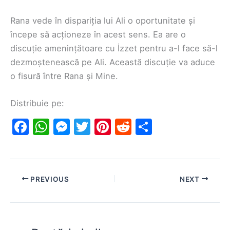
Rana vede în dispariția lui Ali o oportunitate și
începe să acționeze în acest sens. Ea are o
discuție amenințătoare cu İzzet pentru a-l face să-l
dezmoștenească pe Ali. Această discuție va aduce
o fisură între Rana și Mine.
Distribuie pe:
F
W
M
T
Pi
R
S
a
h
e
w
nt
e
h
c
at
s
itt
er
d
ar
e
s
s
er
e
di
e
PREVIOUS
NEXT
b
A
e
st
t
o
p
n
o
p
g