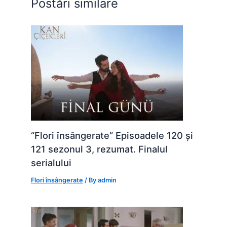
Postări similare
k
er
“Flori însângerate” Episoadele 120 și
121 sezonul 3, rezumat. Finalul
serialului
Flori însângerate
/ By
admin