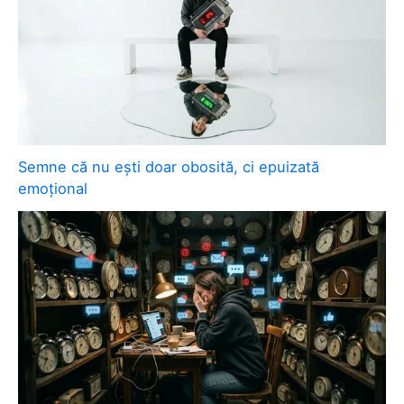
Semne că nu ești doar obosită, ci epuizată
emoțional