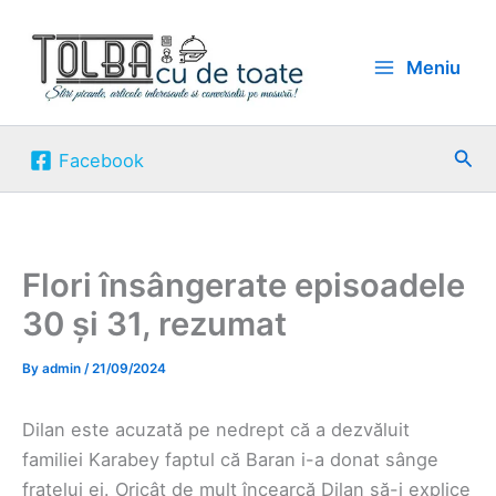
Skip
to
Meniu
content
Sea
Facebook
Flori însângerate episoadele
30 și 31, rezumat
By
admin
/
21/09/2024
Dilan este acuzată pe nedrept că a dezvăluit
familiei Karabey faptul că Baran i-a donat sânge
fratelui ei. Oricât de mult încearcă Dilan să-i explice