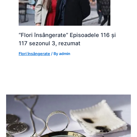
“Flori însângerate” Episoadele 116 și
117 sezonul 3, rezumat
Flori însângerate
/ By
admin