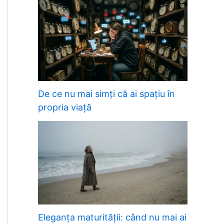
De ce nu mai simți că ai spațiu în
propria viață
Eleganța maturității: când nu mai ai