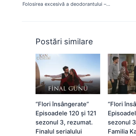
Folosirea excesivă a deodorantului – are efecte asupra hormonilor?
o
p
n
o
p
g
k
er
Postări similare
“Flori însângerate”
“Flori îns
Episoadele 120 și 121
Episoadel
sezonul 3, rezumat.
sezonul 3
Finalul serialului
Familia K