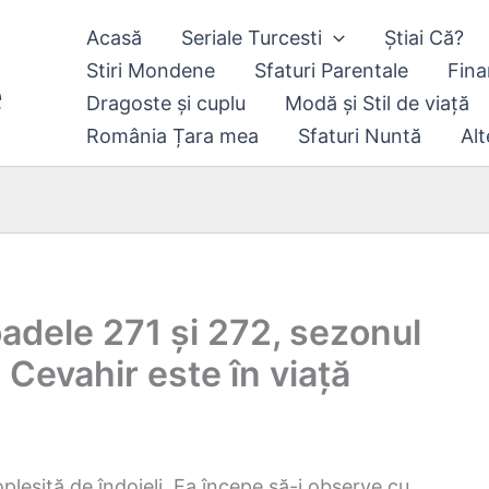
Acasă
Seriale Turcesti
Știai Că?
Stiri Mondene
Sfaturi Parentale
Fina
Dragoste și cuplu
Modă și Stil de viață
România Țara mea
Sfaturi Nuntă
Alt
oadele 271 și 272, sezonul
 Cevahir este în viață
opleșită de îndoieli. Ea începe să-i observe cu