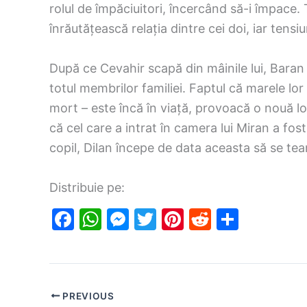
rolul de împăciuitori, încercând să-i împace. 
înrăutățească relația dintre cei doi, iar tens
După ce Cevahir scapă din mâinile lui, Baran 
totul membrilor familiei. Faptul că marele l
mort – este încă în viață, provoacă o nouă lo
că cel care a intrat în camera lui Miran a fost
copil, Dilan începe de data aceasta să se te
Distribuie pe:
F
W
M
T
Pi
R
S
a
h
e
w
nt
e
h
c
at
s
itt
er
d
ar
e
s
s
er
e
di
e
PREVIOUS
b
A
e
st
t