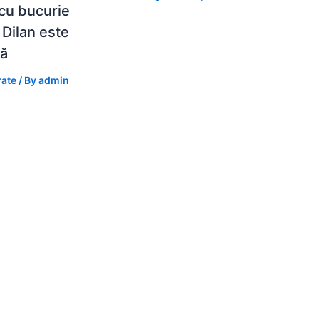
cu bucurie
 Dilan este
tă
rate
/ By
admin