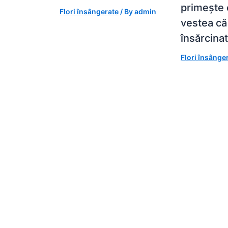
primește 
Flori însângerate
/ By
admin
vestea că
însărcina
Flori însânge