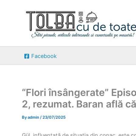
Skip
to
content
Facebook
“Flori însângerate” Epis
2, rezumat. Baran află că
By
admin
/
23/07/2025
Gül, influențată de situația din conac, este c