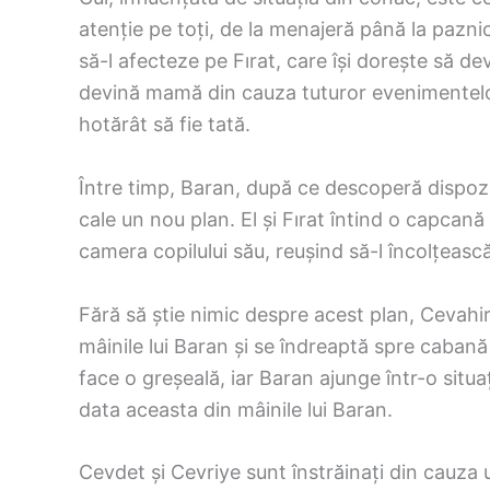
atenție pe toți, de la menajeră până la pazn
să-l afecteze pe Fırat, care își dorește să de
devină mamă din cauza tuturor evenimentelor 
hotărât să fie tată.
Între timp, Baran, după ce descoperă dispozit
cale un nou plan. El și Fırat întind o capcană
camera copilului său, reușind să-l încolțeas
Fără să știe nimic despre acest plan, Cevahir
mâinile lui Baran și se îndreaptă spre cabană 
face o greșeală, iar Baran ajunge într-o situ
data aceasta din mâinile lui Baran.
Cevdet și Cevriye sunt înstrăinați din cauza 