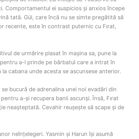
ici. Comportamentul ei suspicios și anxios începe
vină tată. Gül, care încă nu se simte pregătită să
recente, este în contrast puternic cu Fırat,
ivul de urmărire plasat în mașina sa, pune la
 pentru a-l prinde pe bărbatul care a intrat în
că la cabana unde acesta se ascunsese anterior.
 se bucură de adrenalina unei noi evadări din
pentru a-și recupera banii ascunși. Însă, Fırat
ație neașteptată. Cevahir reușește să scape și de
unor neînțelegeri. Yasmin și Harun își asumă