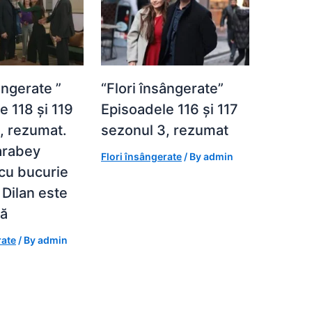
ângerate ”
“Flori însângerate”
e 118 și 119
Episoadele 116 și 117
, rezumat.
sezonul 3, rezumat
arabey
Flori însângerate
/ By
admin
cu bucurie
 Dilan este
tă
rate
/ By
admin