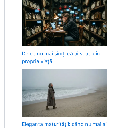
De ce nu mai simți că ai spațiu în
propria viață
Eleganța maturității: când nu mai ai