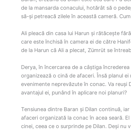
de la mansarda conacului, hotărât să o pedep
să-și petreacă zilele în această cameră. Cum
Ali pleacă din casa lui Harun și rătăcește făr
care este închisă în camera ei de către Hani
de la Harun că Ali a plecat, Zümrüt se întrea
Derya, în încercarea de a câștiga încrederea 
organizează o cină de afaceri. Însă planul ei
evenimente neprevăzute în conac. Va reuși 
avantajul ei, punând în aplicare noi planuri?
Tensiunea dintre Baran și Dilan continuă, iar 
afaceri organizată la conac în acea seară. El 
cinei, ceea ce o surprinde pe Dilan. Deși nu v