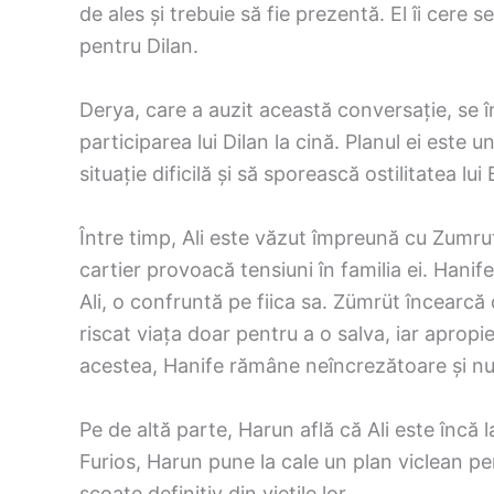
de ales și trebuie să fie prezentă. El îi cere
pentru Dilan.
Derya, care a auzit această conversație, se î
participarea lui Dilan la cină. Planul ei este 
situație dificilă și să sporească ostilitatea lu
Între timp, Ali este văzut împreună cu Zumrut
cartier provoacă tensiuni în familia ei. Hani
Ali, o confruntă pe fiica sa. Zümrüt încearcă d
riscat viața doar pentru a o salva, iar aprop
acestea, Hanife rămâne neîncrezătoare și nu 
Pe de altă parte, Harun află că Ali este încă la
Furios, Harun pune la cale un plan viclean pe
scoate definitiv din viețile lor.