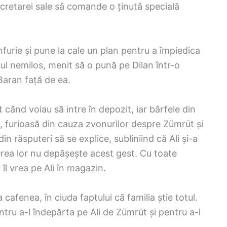
 secretarei sale să comande o ținută specială
nfurie și pune la cale un plan pentru a împiedica
unul nemilos, menit să o pună pe Dilan într-o
i Baran față de ea.
 când voiau să intre în depozit, iar bârfele din
fe, furioasă din cauza zvonurilor despre Zümrüt și
in răsputeri să se explice, subliniind că Ali și-a
ierea lor nu depășește acest gest. Cu toate
îl vrea pe Ali în magazin.
 cafenea, în ciuda faptului că familia știe totul.
ntru a-l îndepărta pe Ali de Zümrüt și pentru a-l