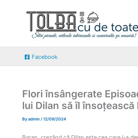
Skip
to
content
Facebook
Flori însângerate Episoad
lui Dilan să îl însoțească
By
admin
/
12/09/2024
Baran, crezând că Dilan este cea care l-a de