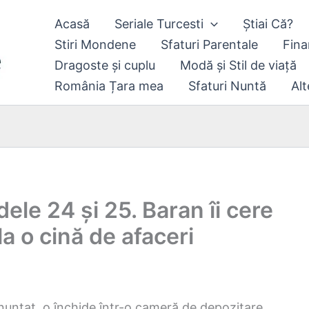
Acasă
Seriale Turcesti
Știai Că?
Stiri Mondene
Sfaturi Parentale
Fina
Dragoste și cuplu
Modă și Stil de viață
România Țara mea
Sfaturi Nuntă
Alt
ele 24 și 25. Baran îi cere
 la o cină de afaceri
nunțat, o închide într-o cameră de depozitare