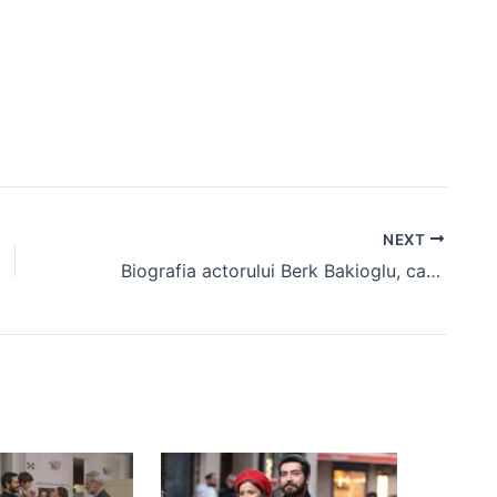
NEXT
Biografia actorului Berk Bakioglu, care joacă rolul lui Ayaz în serialul “Totul pentru familia mea”