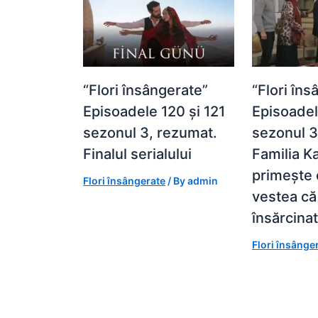
“Flori însângerate”
“Flori îns
Episoadele 120 și 121
Episoadel
sezonul 3, rezumat.
sezonul 3
Finalul serialului
Familia K
primește 
Flori însângerate
/ By
admin
vestea că
însărcina
Flori însânge