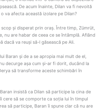
sească. De acum înainte, Dilan va fi nevoită
 o va afecta această izolare pe Dilan?
ă scop și disperat prin oraș. Între timp, Zümrüt,
fe, nu are habar de ceea ce se întâmplă. Aflând
bă dacă va reuși să-l găsească pe Ali.
lui Baran și de a se apropia mai mult de el,
 nu decurge așa cum și-ar fi dorit, ducând la
Derya să transforme aceste schimbări în
Baran insistă ca Dilan să participe la cina de
îi cere să se comporte ca soția lui în timpul
rea să participe, Baran îi spune clar că nu are