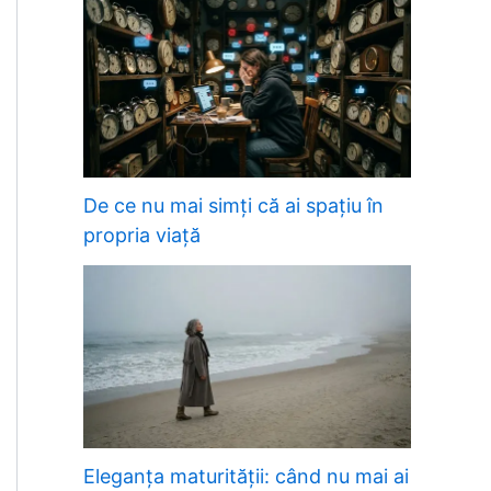
De ce nu mai simți că ai spațiu în
propria viață
Eleganța maturității: când nu mai ai