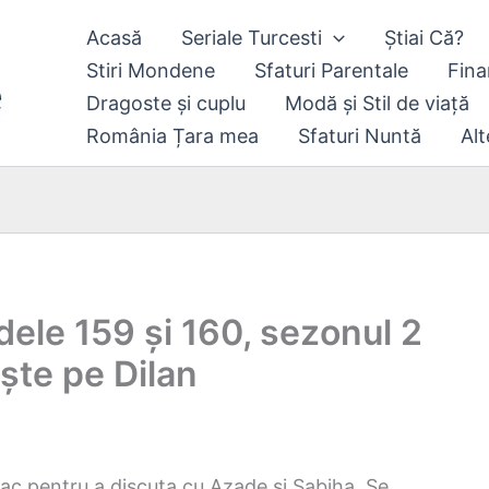
Acasă
Seriale Turcesti
Știai Că?
Stiri Mondene
Sfaturi Parentale
Fina
Dragoste și cuplu
Modă și Stil de viață
România Țara mea
Sfaturi Nuntă
Alt
dele 159 și 160, sezonul 2
ște pe Dilan
onac pentru a discuta cu Azade și Sabiha. Se