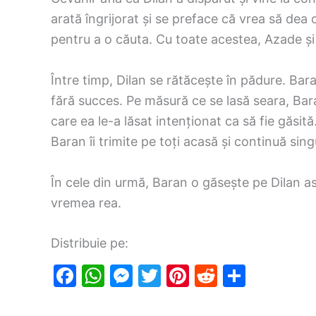
arată îngrijorat și se preface că vrea să de
pentru a o căuta. Cu toate acestea, Azade și S
Între timp, Dilan se rătăcește în pădure. Baran
fără succes. Pe măsură ce se lasă seara, Bar
care ea le-a lăsat intenționat ca să fie găsit
Baran îi trimite pe toți acasă și continuă sing
În cele din urmă, Baran o găsește pe Dilan a
vremea rea.
Distribuie pe:
F
W
M
T
Pi
R
S
a
h
e
w
nt
e
h