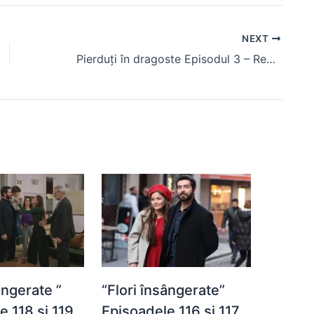
NEXT
Pierduți în dragoste Episodul 3 – Rezumat. Mete află adevărata identitate a Incilei
ângerate ”
“Flori însângerate”
e 118 și 119
Episoadele 116 și 117