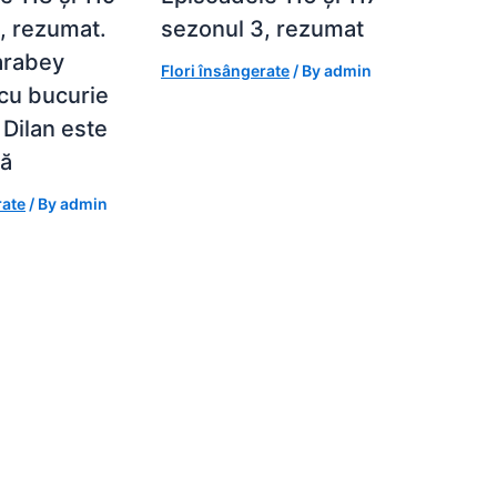
, rezumat.
sezonul 3, rezumat
arabey
Flori însângerate
/ By
admin
cu bucurie
 Dilan este
tă
rate
/ By
admin