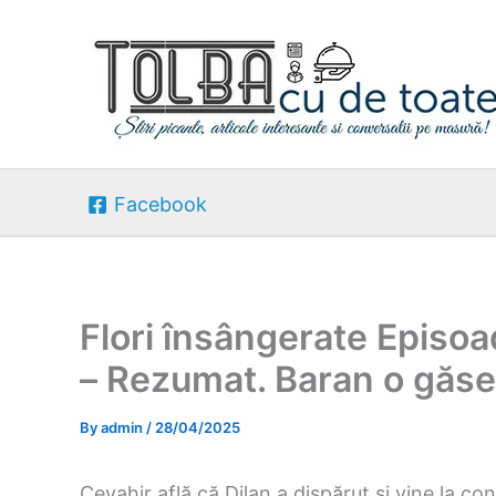
Skip
to
content
Facebook
Flori însângerate Episoa
– Rezumat. Baran o găse
By
admin
/
28/04/2025
Cevahir află că Dilan a dispărut și vine la c