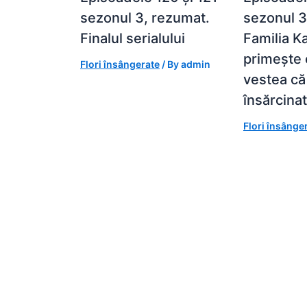
sezonul 3, rezumat.
sezonul 3
Finalul serialului
Familia K
primește 
Flori însângerate
/ By
admin
vestea că
însărcina
Flori însânge