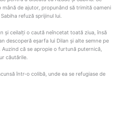
a o mână de ajutor, propunând să trimită oameni
abiha refuză sprijinul lui.
 și ceilalți o caută neîncetat toată ziua, însă
an descoperă eșarfa lui Dilan și alte semne pe
ă. Auzind că se apropie o furtună puternică,
ur căutările.
scunsă într-o colibă, unde ea se refugiase de