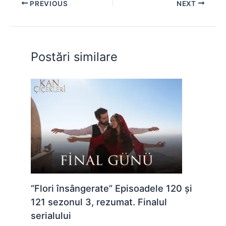
e
s
s
er
e
di
e
PREVIOUS
NEXT
b
A
e
st
t
o
p
n
o
p
g
Postări similare
k
er
“Flori însângerate” Episoadele 120 și
121 sezonul 3, rezumat. Finalul
serialului