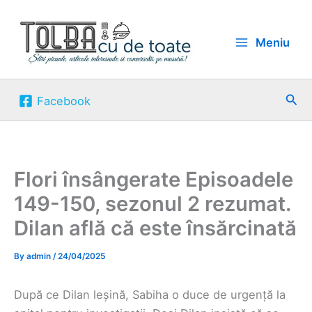
Skip
to
Meniu
content
Sea
Facebook
Flori însângerate Episoadele
149-150, sezonul 2 rezumat.
Dilan află că este însărcinată
By
admin
/
24/04/2025
După ce Dilan leșină, Sabiha o duce de urgență la