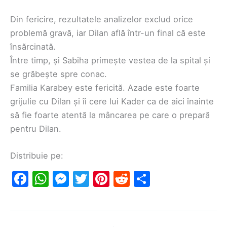
Din fericire, rezultatele analizelor exclud orice
problemă gravă, iar Dilan află într-un final că este
însărcinată.
Între timp, și Sabiha primește vestea de la spital și
se grăbește spre conac.
Familia Karabey este fericită. Azade este foarte
grijulie cu Dilan și îi cere lui Kader ca de aici înainte
să fie foarte atentă la mâncarea pe care o prepară
pentru Dilan.
Distribuie pe:
F
W
M
T
Pi
R
S
a
h
e
w
nt
e
h
c
at
s
itt
er
d
ar