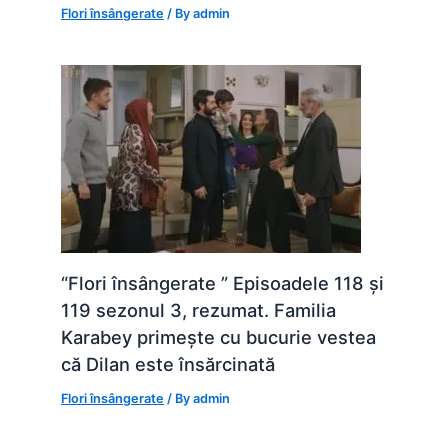
Flori însângerate
/ By
admin
“Flori însângerate ” Episoadele 118 și
119 sezonul 3, rezumat. Familia
Karabey primește cu bucurie vestea
că Dilan este însărcinată
Flori însângerate
/ By
admin