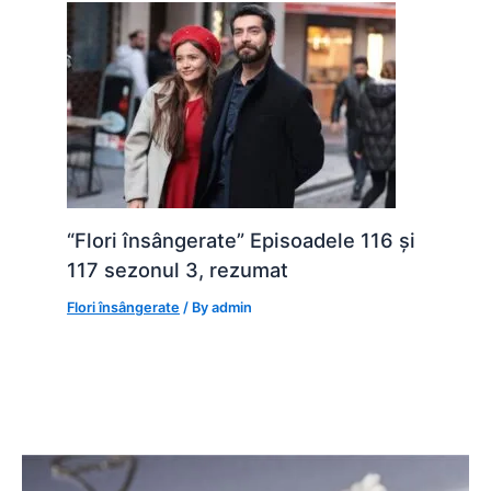
“Flori însângerate” Episoadele 116 și
117 sezonul 3, rezumat
Flori însângerate
/ By
admin