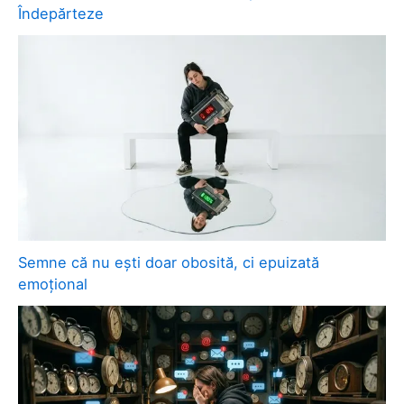
Îndepărteze
Semne că nu ești doar obosită, ci epuizată
emoțional