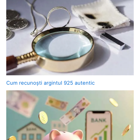
Cum recunoști argintul 925 autentic