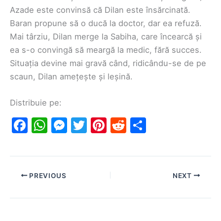
Azade este convinsă că Dilan este însărcinată.
Baran propune să o ducă la doctor, dar ea refuză.
Mai târziu, Dilan merge la Sabiha, care încearcă și
ea s-o convingă să meargă la medic, fără succes.
Situația devine mai gravă când, ridicându-se de pe
scaun, Dilan amețește și leșină.
Distribuie pe:
F
W
M
T
Pi
R
S
a
h
e
w
nt
e
h
c
at
s
itt
er
d
ar
e
s
s
er
e
di
e
PREVIOUS
NEXT
b
A
e
st
t
o
p
n
o
p
g