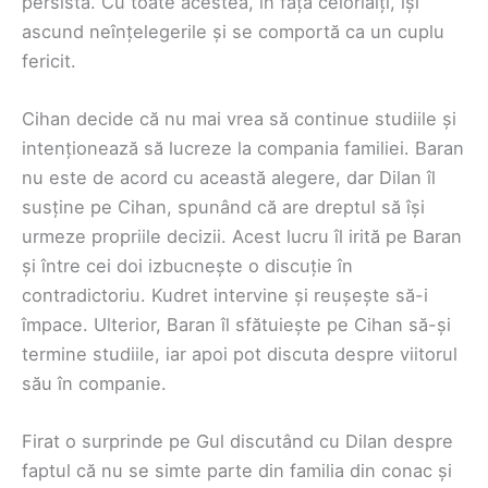
persistă. Cu toate acestea, în fața celorlalți, își
ascund neînțelegerile și se comportă ca un cuplu
fericit.
Cihan decide că nu mai vrea să continue studiile și
intenționează să lucreze la compania familiei. Baran
nu este de acord cu această alegere, dar Dilan îl
susține pe Cihan, spunând că are dreptul să își
urmeze propriile decizii. Acest lucru îl irită pe Baran
și între cei doi izbucnește o discuție în
contradictoriu. Kudret intervine și reușește să-i
împace. Ulterior, Baran îl sfătuiește pe Cihan să-și
termine studiile, iar apoi pot discuta despre viitorul
său în companie.
Firat o surprinde pe Gul discutând cu Dilan despre
faptul că nu se simte parte din familia din conac și