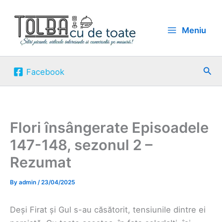
Skip
to
Meniu
content
Sea
Facebook
Flori însângerate Episoadele
147-148, sezonul 2 –
Rezumat
By
admin
/
23/04/2025
Deși Firat și Gul s-au căsătorit, tensiunile dintre ei