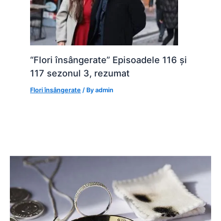
“Flori însângerate” Episoadele 116 și
117 sezonul 3, rezumat
Flori însângerate
/ By
admin