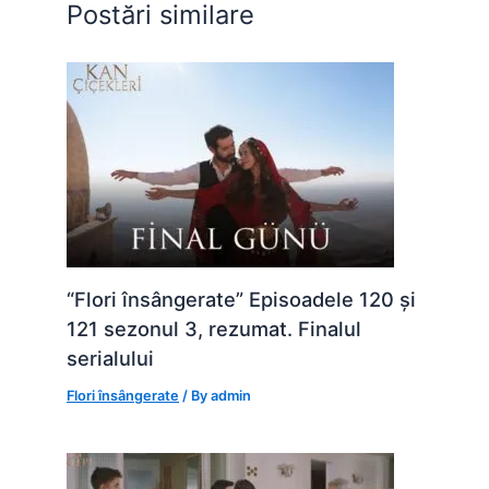
Postări similare
k
er
“Flori însângerate” Episoadele 120 și
121 sezonul 3, rezumat. Finalul
serialului
Flori însângerate
/ By
admin