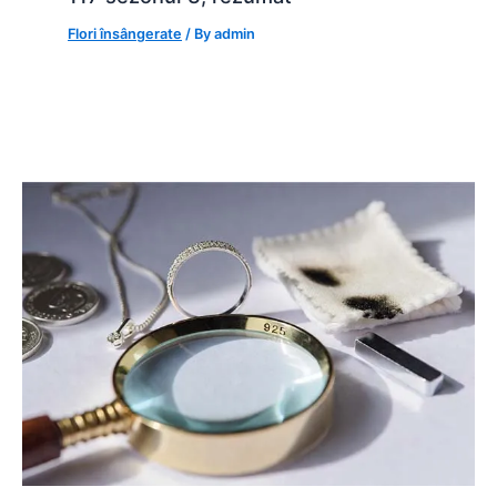
Flori însângerate
/ By
admin