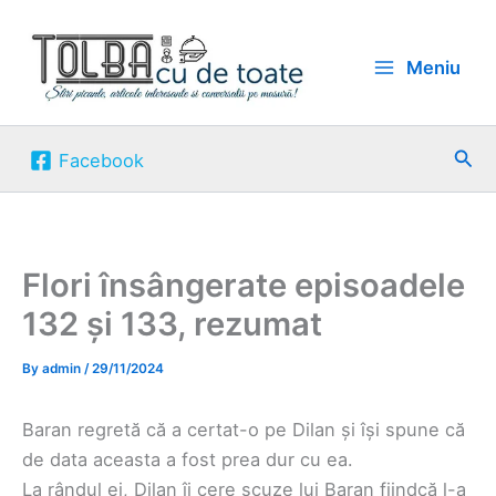
Skip
to
Meniu
content
Sea
Facebook
Flori însângerate episoadele
132 și 133, rezumat
By
admin
/
29/11/2024
Baran regretă că a certat-o pe Dilan și își spune că
de data aceasta a fost prea dur cu ea.
La rândul ei, Dilan îi cere scuze lui Baran fiindcă l-a