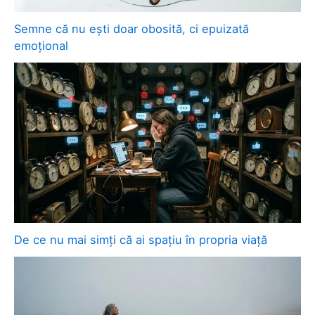
Semne că nu ești doar obosită, ci epuizată
emoțional
De ce nu mai simți că ai spațiu în propria viață