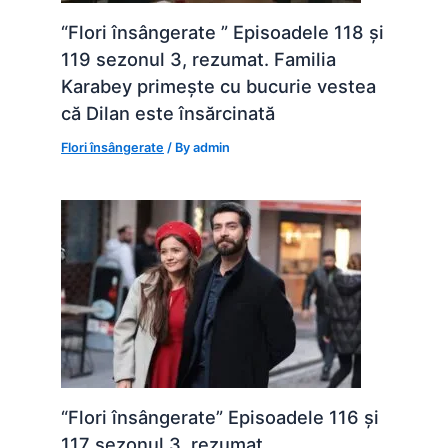
“Flori însângerate ” Episoadele 118 și
119 sezonul 3, rezumat. Familia
Karabey primește cu bucurie vestea
că Dilan este însărcinată
Flori însângerate
/ By
admin
“Flori însângerate” Episoadele 116 și
117 sezonul 3, rezumat