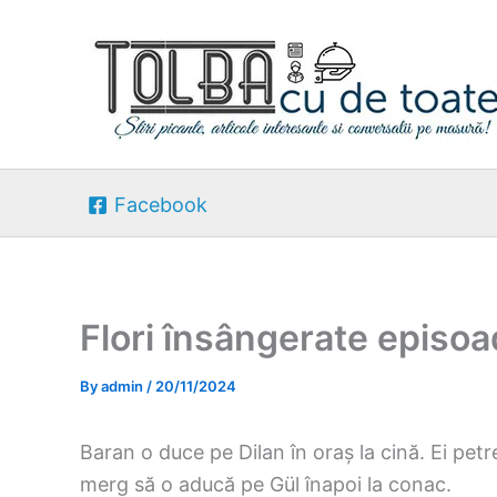
Skip
to
content
Facebook
Flori însângerate episoa
By
admin
/
20/11/2024
Baran o duce pe Dilan în oraș la cină. Ei p
merg să o aducă pe Gül înapoi la conac.