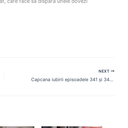
rat, care face să dispară unele dovezi
NEXT
Capcana iubirii episoadele 341 și 342, rezumat