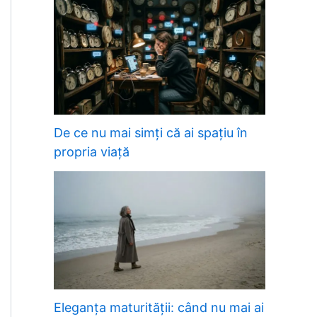
De ce nu mai simți că ai spațiu în
propria viață
Eleganța maturității: când nu mai ai