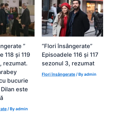
ângerate ”
“Flori însângerate”
e 118 și 119
Episoadele 116 și 117
, rezumat.
sezonul 3, rezumat
arabey
Flori însângerate
/ By
admin
cu bucurie
 Dilan este
tă
rate
/ By
admin