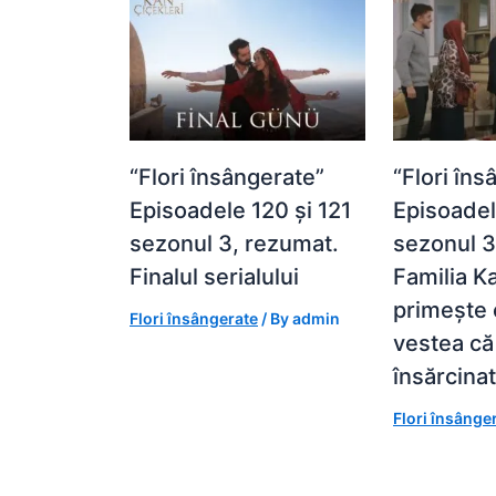
“Flori însângerate”
“Flori îns
Episoadele 120 și 121
Episoadel
sezonul 3, rezumat.
sezonul 3
Finalul serialului
Familia K
primește 
Flori însângerate
/ By
admin
vestea că
însărcina
Flori însânge