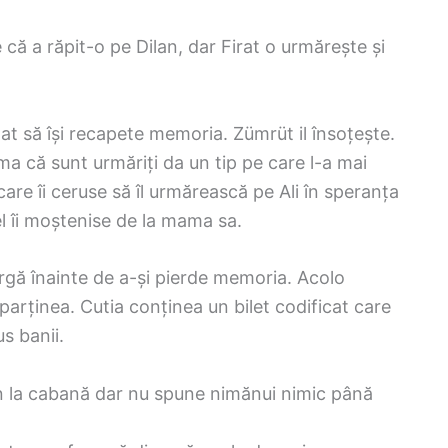
că a răpit-o pe Dilan, dar Firat o urmărește și
tat să își recapete memoria. Zümrüt il însoțește.
ma că sunt urmăriți da un tip pe care l-a mai
care îi ceruse să îl urmărească pe Ali în speranța
el îi moștenise de la mama sa.
argă înainte de a-și pierde memoria. Acolo
parținea. Cutia conținea un bilet codificat care
s banii.
n la cabană dar nu spune nimănui nimic până