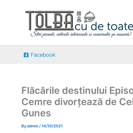
Skip
to
content
Facebook
Flăcările destinului Epi
Cemre divorțează de Cele
Gunes
By
admin
/
14/10/2021