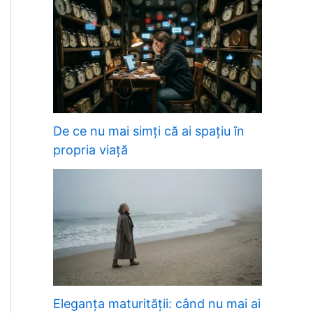
De ce nu mai simți că ai spațiu în
propria viață
Eleganța maturității: când nu mai ai