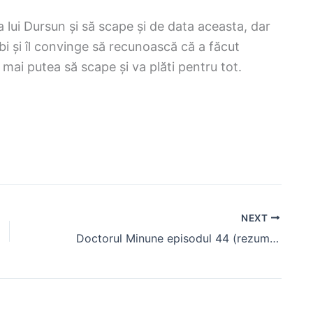
 lui Dursun și să scape și de data aceasta, dar
bi și îl convinge să recunoască că a făcut
a mai putea să scape și va plăti pentru tot.
NEXT
Doctorul Minune episodul 44 (rezumat) Ferman trebuie sa concedieze trei rezidenti