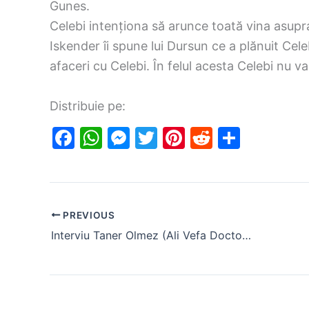
Gunes.
Celebi intenționa să arunce toată vina asupra
Iskender îi spune lui Dursun ce a plănuit Cele
afaceri cu Celebi. În felul acesta Celebi nu v
Distribuie pe:
F
W
M
T
Pi
R
S
a
h
e
w
nt
e
h
c
at
s
itt
er
d
ar
e
s
s
er
e
di
e
PREVIOUS
b
A
e
st
t
Interviu Taner Olmez (Ali Vefa Doctorul Minune)
o
p
n
o
p
g
k
er