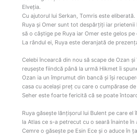
Elveția.
Cu ajutorul lui Serkan, Tomris este eliberată.
Ruya și Omer sunt tot despărțiți iar prietenii
să o câștige pe Ruya iar Omer este gelos pe 
La rândul ei, Ruya este deranjată de prezenț
Celebi încearcă din nou să scape de Ozan și î
reușește fiindcă până la urmă Hikmet îi spun
Ozan ia un împrumut din bancă și își recuper
casa cu același preț cu care o cumpărase de l
Seher este foarte fericită că se poate întoarc
Ruya găsește lănțișorul lui Bulent pe care el 
la Atlas ce s-a petrecut cu o seară înainte î
Cemre o găsește pe Esin Ece și o aduce în țar