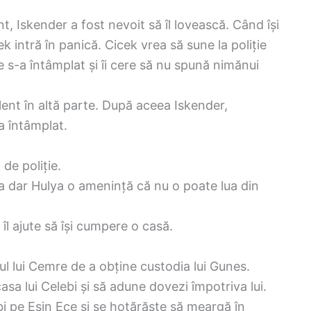
nt, Iskender a fost nevoit să îl lovească. Când își
 intră în panică. Cicek vrea să sune la poliție
e s-a întâmplat și îi cere să nu spună nimănui
lent în altă parte. După aceea Iskender,
a întâmplat.
 de poliție.
a dar Hulya o amenință că nu o poate lua din
îl ajute să își cumpere o casă.
zul lui Cemre de a obține custodia lui Gunes.
a lui Celebi și să adune dovezi împotriva lui.
 pe Esin Ece și se hotărăște să meargă în