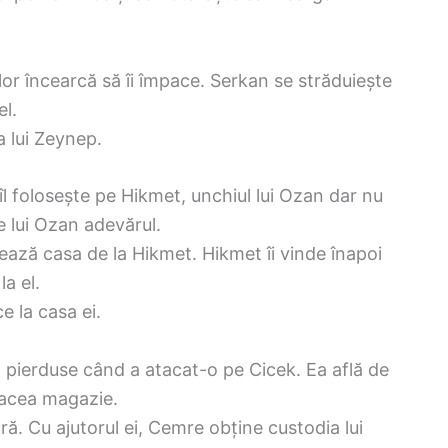
 lor încearcă să îi împace. Serkan se străduiește
el.
a lui Zeynep.
l folosește pe Hikmet, unchiul lui Ozan dar nu
e lui Ozan adevărul.
ează casa de la Hikmet. Hikmet îi vinde înapoi
a el.
e la casa ei.
îl pierduse când a atacat-o pe Cicek. Ea află de
n acea magazie.
ă. Cu ajutorul ei, Cemre obține custodia lui