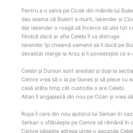
Pentru a o salva pe Cicek din mâinile lui Bule
dau seama că Bulent a murit, Iskender și Cicek
dar Iskender o roagă să încerce să uite tot c
fiindcă dacă ar afla Celebi îl va distruge.
Iskender își cheamă oamenii să îl ducă pe Bu
devastat merge la Arzu și îi povestește ce s-
Celebi și Dursun sunt arestați și duși la secția
Cemre vrea să o ia pe Gunes și să plece cu e
casă atâta timp cât custodia o are Celebi.
Altan îl angajează din nou pe Ozan și vrea să 
Ruya îi cere din nou ajutorul lui Serkan în ca
Serkan o sfătuiește pe Cemre să rămână în cas
Cemre găsește adresa unde o ascunde Celebi