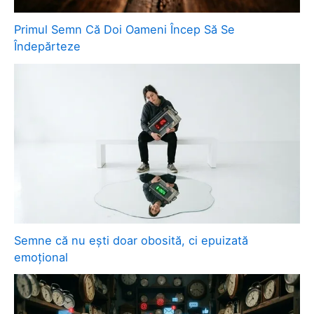
Primul Semn Că Doi Oameni Încep Să Se
Îndepărteze
Semne că nu ești doar obosită, ci epuizată
emoțional