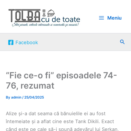
Skip
to
Meniu
content
Sea
Facebook
“Fie ce-o fi” episoadele 74-
76, rezumat
By
admin
/
25/04/2025
Alize și-a dat seama că bănuielile ei au fost
întemeiate și a aflat cine este Tarık Dikili. Exact
când este pe cale să-i spună adevărul lui Serkan,