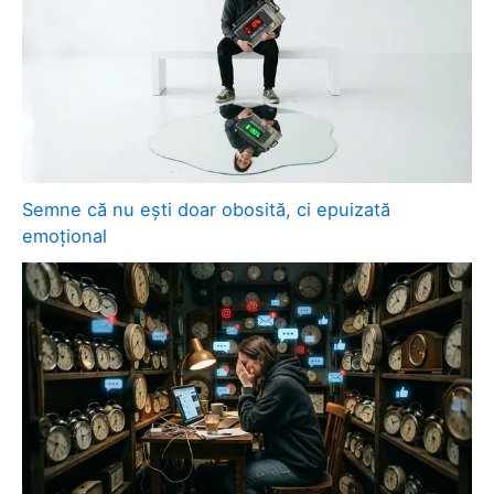
Semne că nu ești doar obosită, ci epuizată
emoțional