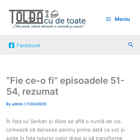
Skip
to
Meniu
content
Sea
Facebook
“Fie ce-o fi” episoadele 51-
54, rezumat
By
admin
/
11/04/2025
În fața lui Serkan și Alize se află o nuntă de vis.
Urmează să danseze pentru prima dată ca soț și
soție în fața tuturor celor dragi și să transforme