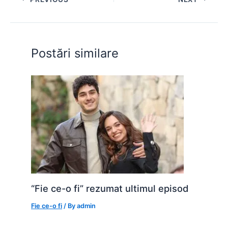
b
A
e
st
t
o
p
n
o
p
g
Postări similare
k
er
“Fie ce-o fi” rezumat ultimul episod
Fie ce-o fi
/ By
admin