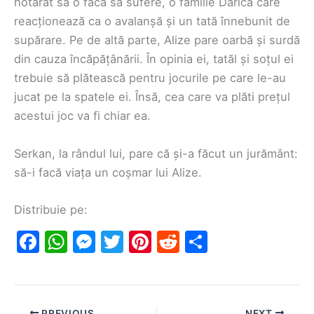
hotărât să o facă să sufere, o familie Darıca care
reacționează ca o avalanșă și un tată înnebunit de
supărare. Pe de altă parte, Alize pare oarbă și surdă
din cauza încăpățânării. În opinia ei, tatăl și soțul ei
trebuie să plătească pentru jocurile pe care le-au
jucat pe la spatele ei. Însă, cea care va plăti prețul
acestui joc va fi chiar ea.
Serkan, la rândul lui, pare că și-a făcut un jurământ:
să-i facă viața un coșmar lui Alize.
Distribuie pe:
F
W
M
T
Pi
R
S
a
h
e
w
nt
e
h
c
at
s
itt
er
d
ar
e
s
s
er
e
di
e
PREVIOUS
NEXT