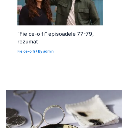
“Fie ce-o fi” episoadele 77-79,
rezumat
Fie ce-o fi
/ By
admin