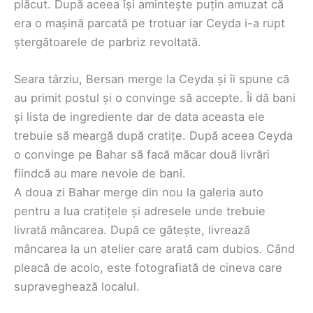
plăcut. După aceea își amintește puțin amuzat că
era o mașină parcată pe trotuar iar Ceyda i-a rupt
ștergătoarele de parbriz revoltată.
Seara târziu, Bersan merge la Ceyda și îi spune că
au primit postul și o convinge să accepte. Îi dă bani
și lista de ingrediente dar de data aceasta ele
trebuie să meargă după cratițe. După aceea Ceyda
o convinge pe Bahar să facă măcar două livrări
fiindcă au mare nevoie de bani.
A doua zi Bahar merge din nou la galeria auto
pentru a lua cratițele și adresele unde trebuie
livrată mâncarea. După ce gătește, livrează
mâncarea la un atelier care arată cam dubios. Când
pleacă de acolo, este fotografiată de cineva care
supraveghează localul.