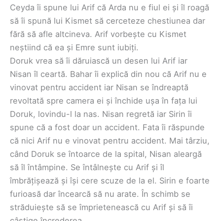
Ceyda îi spune lui Arif că Arda nu e fiul ei și îl roagă
să îi spună lui Kismet să cerceteze chestiunea dar
fără să afle altcineva. Arif vorbește cu Kismet
neștiind că ea și Emre sunt iubiți.
Doruk vrea să îi dăruiască un desen lui Arif iar
Nisan îl ceartă. Bahar îi explică din nou că Arif nu e
vinovat pentru accident iar Nisan se îndreaptă
revoltată spre camera ei și închide ușa în fața lui
Doruk, lovindu-l la nas. Nisan regretă iar Sirin îi
spune că a fost doar un accident. Fata îi răspunde
că nici Arif nu e vinovat pentru accident. Mai târziu,
când Doruk se întoarce de la spital, Nisan aleargă
să îl întâmpine. Se întâlnește cu Arif și îl
îmbrățișează și își cere scuze de la el. Sirin e foarte
furioasă dar încearcă să nu arate. În schimb se
străduiește să se împrietenească cu Arif și să îi
câștige încrederea.