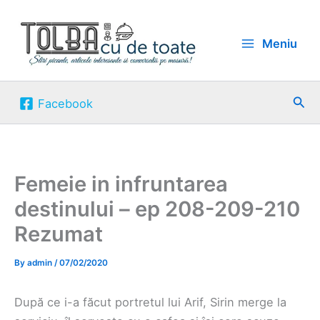
Skip
to
Meniu
content
Sea
Facebook
Femeie in infruntarea
destinului – ep 208-209-210
Rezumat
By
admin
/
07/02/2020
După ce i-a făcut portretul lui Arif, Sirin merge la