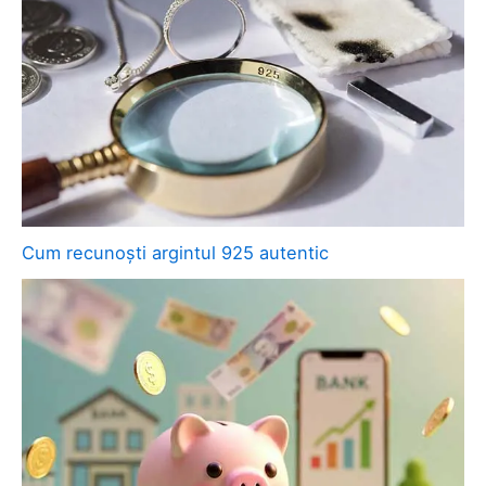
Cum recunoști argintul 925 autentic