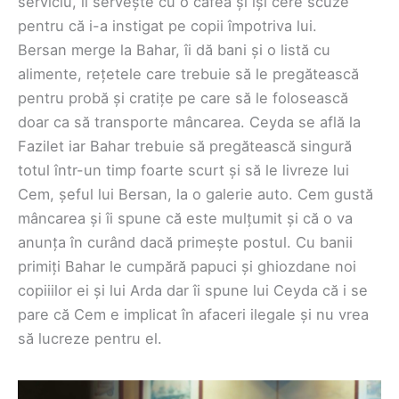
serviciu, îl servește cu o cafea și își cere scuze
pentru că i-a instigat pe copii împotriva lui.
Bersan merge la Bahar, îi dă bani și o listă cu
alimente, rețetele care trebuie să le pregătească
pentru probă și cratițe pe care să le folosească
doar ca să transporte mâncarea. Ceyda se află la
Fazilet iar Bahar trebuie să pregătească singură
totul într-un timp foarte scurt și să le livreze lui
Cem, șeful lui Bersan, la o galerie auto. Cem gustă
mâncarea și îi spune că este mulțumit și că o va
anunța în curând dacă primește postul. Cu banii
primiți Bahar le cumpără papuci și ghiozdane noi
copiiilor ei și lui Arda dar îi spune lui Ceyda că i se
pare că Cem e implicat în afaceri ilegale și nu vrea
să lucreze pentru el.